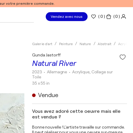
% sur votre première commande.
(
0
)
( 0 )
Vendez avec nous
Galerie d'art
Peinture
Nature
Abstrait
Acryliqu
Gunda Jastorff
Natural River
2023
• Allemagne
•
Acrylique, Collage sur
Toile
35 x 55 in
Vendue
Vous avez adoré cette oeuvre mais elle
est vendue ?
Bonne nouvelle ! L'artiste travaille sur commande.
Il peut réaliser pour vous une oeuvre sur-mesure,