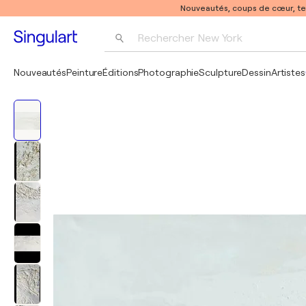
Nouveautés, coups de cœur, t
Rechercher 
New York
Photographie
Nouveautés
Peinture
Éditions
Photographie
Sculpture
Dessin
Artistes
Pop Art
Pablo Picasso