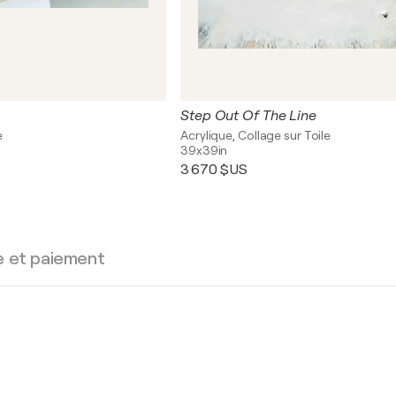
Step Out Of The Line
e
Acrylique, Collage sur Toile
39x39in
3 670 $US
e et paiement