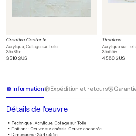
Creative Center Iv
Timeless
Acrylique, Collage sur Toile
Acrylique sur Toil
35x35in
35x55in
3 510 $US
4 580 $US
Information
Expédition et retours
Garanti
Détails de l'œuvre
Technique
:
Acrylique, Collage sur Toile
Finitions
:
Oeuvre sur châssis. Oeuvre encadrée.
Dimensions
:
35,4x55,1in