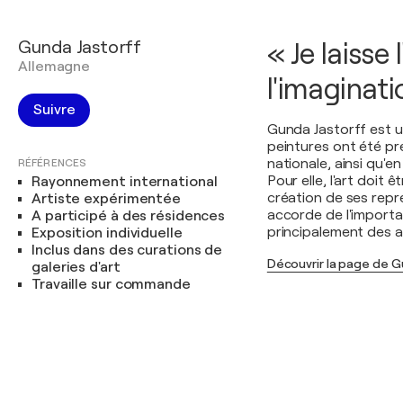
Gunda Jastorff
« Je laisse
Allemagne
l'imaginati
Suivre
Gunda Jastorff est 
peintures ont été pr
nationale, ainsi qu'
RÉFÉRENCES
Pour elle, l'art doit 
Rayonnement international
création de ses repré
Artiste expérimentée
accorde de l'importan
A participé à des résidences
principalement des ac
Exposition individuelle
Inclus dans des curations de
Découvrir la page de G
galeries d'art
Travaille sur commande