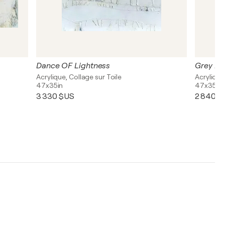
Dance OF Lightness
Grey I
Acrylique, Collage sur Toile
Acrylique
47x35in
47x35in
3 330 $US
2 840 $