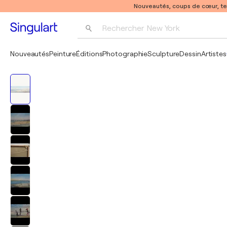
Nouveautés, coups de cœur, t
Rechercher 
New York
Photographie
Nouveautés
Peinture
Éditions
Photographie
Sculpture
Dessin
Artistes
Pop Art
Pablo Picasso