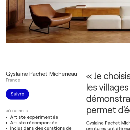
Gyslaine Pachet Micheneau
« Je choisi
France
les village
Suivre
démonstrat
permet d'é
RÉFÉRENCES
Artiste expérimentée
Artiste récompensée
Gyslaine Pachet Mich
Inclus dans des curations de
peintures ont été ex