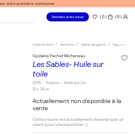
% sur votre première commande.
(
0
)
( 0 )
Vendez avec nous
Galerie d'art
Peinture
Scène de genre
Figuratif
Gyslaine Pachet Micheneau
Les Sables- Huile sur
toile
2015
• France
•
Huile sur Lin
12 x 35 in
Actuellement non disponible à la
vente
Cette oeuvre est actuellement réservée (par un
client, pour une exposition...).