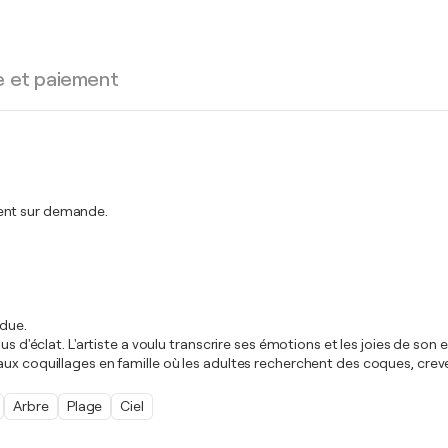
e et paiement
ment sur demande.
ndue.
s d'éclat. L'artiste a voulu transcrire ses émotions et les joies de son 
aux coquillages en famille où les adultes recherchent des coques, cre
Arbre
Plage
Ciel