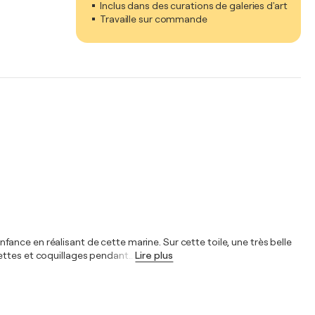
Inclus dans des curations de galeries d'art
Travaille sur commande
enfance en réalisant de cette marine. Sur cette toile, une très belle
vettes et coquillages pendant
…
Lire plus