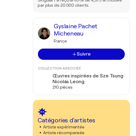
Singulart a reçu la note de 4,9/5 attribuée
par plus de 20 000 clients.
Gyslaine Pachet
Micheneau
France
Suivre
COLLECTION ASSOCIÉE
Œuvres inspirées de Sze Tsung
Nicolás Leong
210 pièces
Catégories d'artistes
Artiste expérimentée
Artiste récompensée