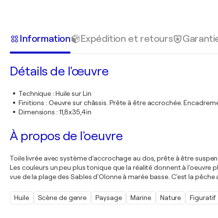
Information
Expédition et retours
Garanti
Détails de l'œuvre
Technique
:
Huile sur Lin
Finitions
:
Oeuvre sur châssis. Prête à être accrochée. Encadre
Dimensions
:
11,8x35,4in
À propos de l'oeuvre
Toile livrée avec système d'accrochage au dos, prête à être suspe
Les couleurs un peu plus tonique que la réalité donnent à l'oeuvre plu
vue de la plage des Sables d'Olonne à marée basse. C'est la pêche 
Huile
Scène de genre
Paysage
Marine
Nature
Figuratif