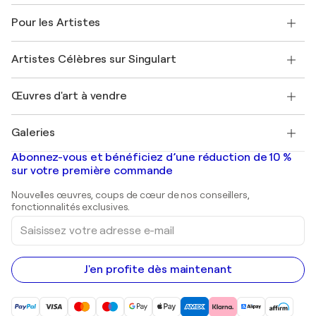
Politique de retour
A propos de nous
Témoignages de clients
Pour les Artistes
FAQ
Offrir une carte cadeau
Sociétés affiliées
Rejoignez notre programme commercial
Rejoindre Singulart en tant qu'artiste
Nos artistes
Mon compte
Artistes Célèbres sur Singulart
Se connecter en tant qu'Artiste
Magazine Singulart
Protection acheteur
Emplois
+33 1 76 44 06 42
Henri Matisse
Découvrez une sélection d'art original
Œuvres d'art à vendre
Marc Chagall
Pablo Picasso
Tableaux à vendre
Salvador Dalí
Galeries
Tableaux abstraits à vendre
Banksy
Peintures à l'huile
Mr. Brainwash
Galeries d'art en France
Abonnez-vous et bénéficiez d’une réduction de 10 %
Peintures de paysage
Shepard Fairey
Galeries d'art en Belgique
sur votre première commande
Estampes
Sculptures
Nouvelles œuvres, coups de cœur de nos conseillers,
Peintures acryliques
fonctionnalités exclusives.
Saisissez
votre
adresse
e-
mail
J'en profite dès maintenant