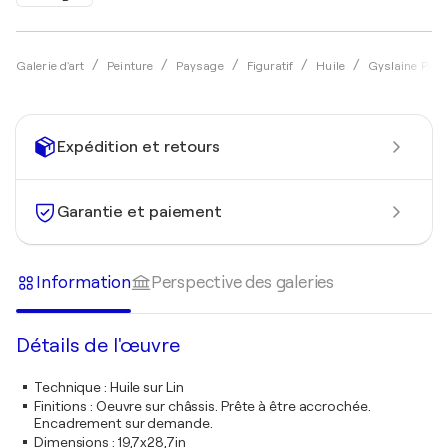
Galerie d'art
Peinture
Paysage
Figuratif
Huile
Gyslaine Pach
Expédition et retours
Garantie et paiement
Information
Perspective des galeries
Détails de l'œuvre
Technique
:
Huile sur Lin
Finitions
:
Oeuvre sur châssis. Prête à être accrochée.
Encadrement sur demande.
Dimensions
:
19,7x28,7in