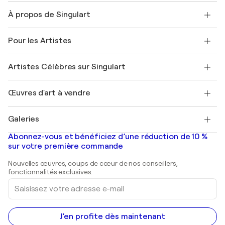
Nous contacter
À propos de Singulart
Expédition
Politique de retour
A propos de nous
Témoignages de clients
Pour les Artistes
FAQ
Offrir une carte cadeau
Sociétés affiliées
Rejoignez notre programme commercial
Rejoindre Singulart en tant qu'artiste
Nos artistes
Mon compte
Artistes Célèbres sur Singulart
Se connecter en tant qu'Artiste
Magazine Singulart
Protection acheteur
Emplois
+33 1 76 44 06 42
Henri Matisse
Découvrez une sélection d'art original
Œuvres d'art à vendre
Marc Chagall
Pablo Picasso
Tableaux à vendre
Salvador Dalí
Galeries
Tableaux abstraits à vendre
Banksy
Peintures à l'huile
Mr. Brainwash
Galeries d'art en France
Abonnez-vous et bénéficiez d’une réduction de 10 %
Peintures de paysage
Shepard Fairey
Galeries d'art en Belgique
sur votre première commande
Estampes
Sculptures
Nouvelles œuvres, coups de cœur de nos conseillers,
Peintures acryliques
fonctionnalités exclusives.
Saisissez
votre
adresse
e-
mail
J'en profite dès maintenant