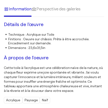
Information
Perspective des galeries
Détails de l'œuvre
Technique
:
Acrylique sur Toile
Finitions
:
Oeuvre sur châssis. Prête à être accrochée.
Encadrement sur demande.
Dimensions
:
23,6x31,5in
À propos de l'oeuvre
Cette toile à l’acrylique est une célébration naïve de la nature, où
chaque fleur exprime une joie spontanée et vibrante. J'ai voulu
capturer l'innocence et la lumière intérieure, mêlant couleurs et
formes pour insuffler une énergie fraîche et optimiste. Ce
tableau apportera une atmosphère chaleureuse et vive, invitant
à la rêverie et à la douceur dans votre espace.
Acrylique
Paysage
Naïf