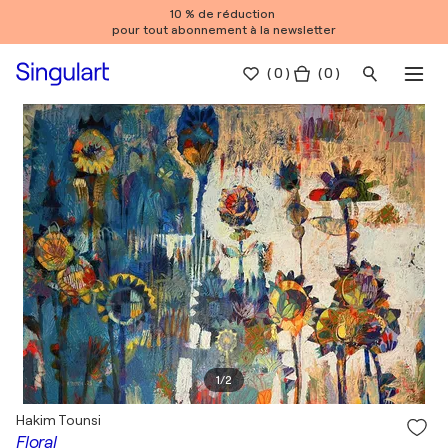
10 % de réduction
pour tout abonnement à la newsletter
(
0
)
( 0 )
1
/
2
Hakim Tounsi
Floral