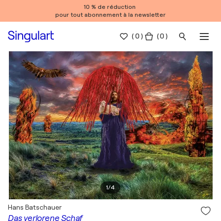
10 % de réduction
pour tout abonnement à la newsletter
(
0
)
( 0 )
1
/
4
Hans Batschauer
Das verlorene Schaf