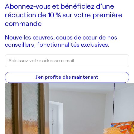
Faire une offre
Acquérir
Abonnez-vous et bénéficiez d’une
réduction de 10 % sur votre première
commande
Nouvelles œuvres, coups de cœur de nos
conseillers, fonctionnalités exclusives.
J'en profite dès maintenant