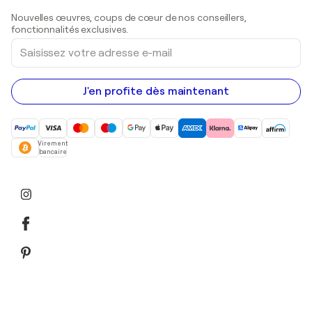
Sculptures
Nouvelles œuvres, coups de cœur de nos conseillers,
Peintures acryliques
fonctionnalités exclusives.
Saisissez
votre
adresse
e-
mail
J'en profite dès maintenant
Virement
bancaire