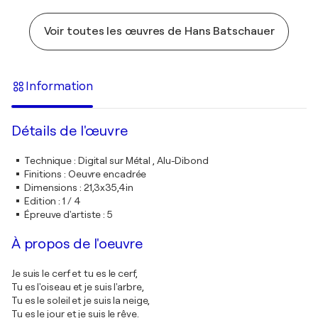
Voir toutes les œuvres de Hans Batschauer
Information
Détails de l'œuvre
Technique
:
Digital sur Métal , Alu-Dibond
Finitions
:
Oeuvre encadrée
Dimensions
:
21,3x35,4in
Edition
:
1 / 4
Épreuve d'artiste
:
5
À propos de l'oeuvre
Je suis le cerf et tu es le cerf,
Tu es l'oiseau et je suis l'arbre,
Tu es le soleil et je suis la neige,
Tu es le jour et je suis le rêve.