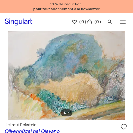
10 % de réduction
pour tout abonnement à la newsletter
(
0
)
( 0 )
1
/
7
Hellmut Eckstein
Olivenhügel bei Olevano