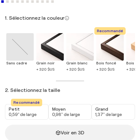
1. Sélectionnez la couleur
Recommandé
Sans cadre
Grain noir
Grain blanc
Bois foncé
Bois cla
+ 320 $US
+ 320 $US
+ 320 $US
+ 320 
2. Sélectionnez la taille
Recommandé
Petit
Moyen
Grand
0,59" de large
0,98" de large
1,37" de large
Voir en 3D