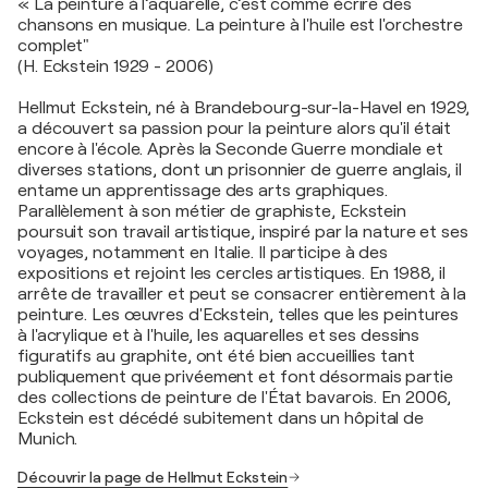
« La peinture à l’aquarelle, c’est comme écrire des
chansons en musique. La peinture à l'huile est l'orchestre
complet"
(H. Eckstein 1929 - 2006)
Hellmut Eckstein, né à Brandebourg-sur-la-Havel en 1929,
a découvert sa passion pour la peinture alors qu'il était
encore à l'école. Après la Seconde Guerre mondiale et
diverses stations, dont un prisonnier de guerre anglais, il
entame un apprentissage des arts graphiques.
Parallèlement à son métier de graphiste, Eckstein
poursuit son travail artistique, inspiré par la nature et ses
voyages, notamment en Italie. Il participe à des
expositions et rejoint les cercles artistiques. En 1988, il
arrête de travailler et peut se consacrer entièrement à la
peinture. Les œuvres d'Eckstein, telles que les peintures
à l'acrylique et à l'huile, les aquarelles et ses dessins
figuratifs au graphite, ont été bien accueillies tant
publiquement que privéement et font désormais partie
des collections de peinture de l'État bavarois. En 2006,
Eckstein est décédé subitement dans un hôpital de
Munich.
Découvrir la page de Hellmut Eckstein