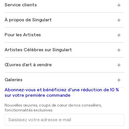
Service clients
Nous contacter
À propos de Singulart
Expédition
Politique de retour
A propos de nous
Témoignages de clients
Pour les Artistes
FAQ
Offrir une carte cadeau
Sociétés affiliées
Rejoignez notre programme commercial
Rejoindre Singulart en tant qu'artiste
Nos artistes
Mon compte
Artistes Célèbres sur Singulart
Se connecter en tant qu'Artiste
Magazine Singulart
Protection acheteur
Emplois
+33 1 76 44 06 42
Henri Matisse
Découvrez une sélection d'art original
Œuvres d'art à vendre
Marc Chagall
Pablo Picasso
Tableaux à vendre
Salvador Dalí
Galeries
Tableaux abstraits à vendre
Banksy
Peintures à l'huile
Mr. Brainwash
Galeries d'art en France
Abonnez-vous et bénéficiez d’une réduction de 10 %
Peintures de paysage
Shepard Fairey
Galeries d'art en Belgique
sur votre première commande
Estampes
Sculptures
Nouvelles œuvres, coups de cœur de nos conseillers,
Peintures acryliques
fonctionnalités exclusives.
Saisissez
votre
adresse