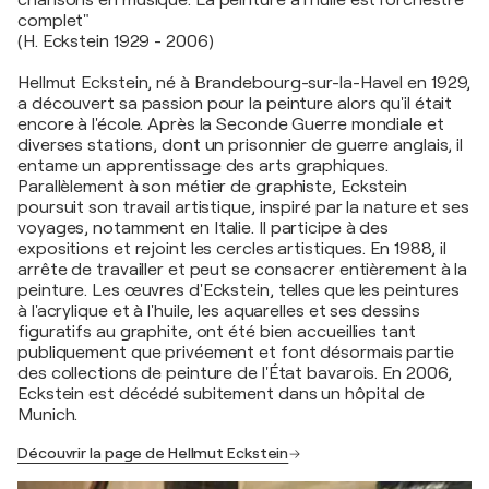
chansons en musique. La peinture à l'huile est l'orchestre
complet"
(H. Eckstein 1929 - 2006)
Hellmut Eckstein, né à Brandebourg-sur-la-Havel en 1929,
a découvert sa passion pour la peinture alors qu'il était
encore à l'école. Après la Seconde Guerre mondiale et
diverses stations, dont un prisonnier de guerre anglais, il
entame un apprentissage des arts graphiques.
Parallèlement à son métier de graphiste, Eckstein
poursuit son travail artistique, inspiré par la nature et ses
voyages, notamment en Italie. Il participe à des
expositions et rejoint les cercles artistiques. En 1988, il
arrête de travailler et peut se consacrer entièrement à la
peinture. Les œuvres d'Eckstein, telles que les peintures
à l'acrylique et à l'huile, les aquarelles et ses dessins
figuratifs au graphite, ont été bien accueillies tant
publiquement que privéement et font désormais partie
des collections de peinture de l'État bavarois. En 2006,
Eckstein est décédé subitement dans un hôpital de
Munich.
Découvrir la page de Hellmut Eckstein