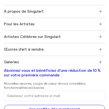
Nous contacter
À propos de Singulart
Expédition
Politique de retour
A propos de nous
Témoignages de clients
Pour les Artistes
FAQ
Offrir une carte cadeau
Sociétés affiliées
Rejoignez notre programme commercial
Rejoindre Singulart en tant qu'artiste
Nos artistes
Mon compte
Artistes Célèbres sur Singulart
Se connecter en tant qu'Artiste
Magazine Singulart
Protection acheteur
Emplois
+33 1 76 44 06 42
Henri Matisse
Découvrez une sélection d'art original
Œuvres d'art à vendre
Marc Chagall
Pablo Picasso
Tableaux à vendre
Salvador Dalí
Galeries
Tableaux abstraits à vendre
Banksy
Peintures à l'huile
Mr. Brainwash
Galeries d'art en France
Abonnez-vous et bénéficiez d’une réduction de 10 %
Peintures de paysage
Shepard Fairey
Galeries d'art en Belgique
sur votre première commande
Estampes
Sculptures
Nouvelles œuvres, coups de cœur de nos conseillers,
Peintures acryliques
fonctionnalités exclusives.
Saisissez
votre
adresse
e-
mail