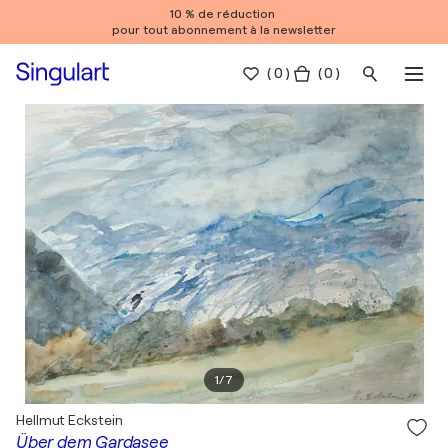
10 % de réduction
pour tout abonnement à la newsletter
(
0
)
( 0 )
1
/
7
Hellmut Eckstein
Über dem Gardasee