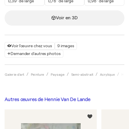
0,39" de large
0,78" de large
0,98" de large
Voir en 3D
Voir l'œuvre chez vous
9 images
Demander d'autres photos
Galerie d'art
Peinture
Paysage
Semi-abstrait
Acrylique
Henn
Autres œuvres de
Hennie Van De Lande