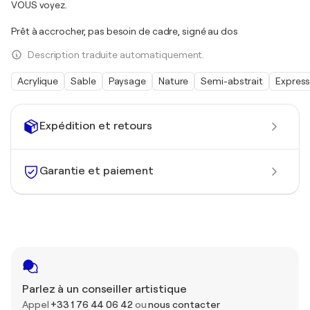
VOUS voyez.
Prêt à accrocher, pas besoin de cadre, signé au dos
Description traduite automatiquement.
Acrylique
Sable
Paysage
Nature
Semi-abstrait
Expres
Expédition et retours
Garantie et paiement
Parlez à un conseiller artistique
Appel
+33 1 76 44 06 42
ou
nous contacter