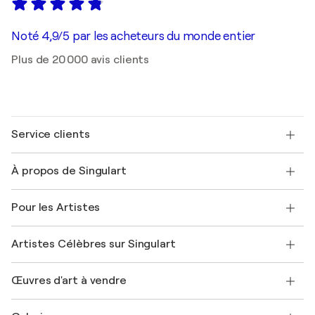
Noté 4,9/5 par les acheteurs du monde entier
Plus de 20 000 avis clients
Service clients
Nous contacter
À propos de Singulart
Expédition
Politique de retour
A propos de nous
Témoignages de clients
Pour les Artistes
FAQ
Offrir une carte cadeau
Sociétés affiliées
Rejoignez notre programme commercial
Rejoindre Singulart en tant qu'artiste
Nos artistes
Mon compte
Artistes Célèbres sur Singulart
Se connecter en tant qu'Artiste
Magazine Singulart
Protection acheteur
Emplois
+33 1 76 44 06 42
Henri Matisse
Découvrez une sélection d'art original
Œuvres d'art à vendre
Marc Chagall
Pablo Picasso
Tableaux à vendre
Salvador Dalí