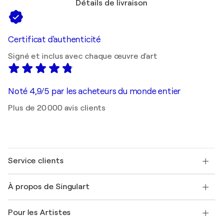
Détails de livraison
Certificat d'authenticité
Signé et inclus avec chaque œuvre d'art
Noté 4,9/5 par les acheteurs du monde entier
Plus de 20 000 avis clients
Service clients
Nous contacter
À propos de Singulart
Expédition
Politique de retour
A propos de nous
Témoignages de clients
Pour les Artistes
FAQ
Offrir une carte cadeau