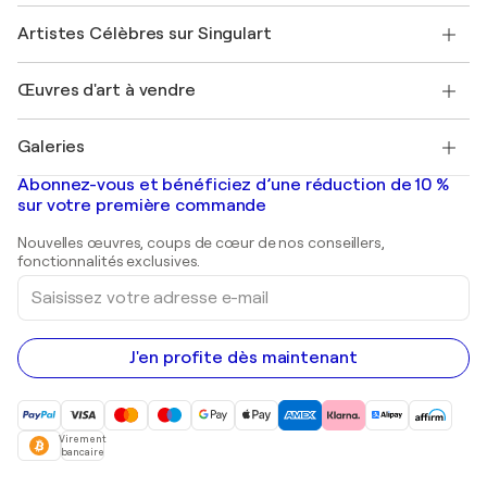
Sociétés affiliées
Rejoignez notre programme commercial
Rejoindre Singulart en tant qu'artiste
Nos artistes
Mon compte
Artistes Célèbres sur Singulart
Se connecter en tant qu'Artiste
Magazine Singulart
Protection acheteur
Emplois
+33 1 76 44 06 42
Henri Matisse
Découvrez une sélection d'art original
Œuvres d'art à vendre
Marc Chagall
Pablo Picasso
Tableaux à vendre
Salvador Dalí
Galeries
Tableaux abstraits à vendre
Banksy
Peintures à l'huile
Mr. Brainwash
Galeries d'art en France
Abonnez-vous et bénéficiez d’une réduction de 10 %
Peintures de paysage
Shepard Fairey
Galeries d'art en Belgique
sur votre première commande
Estampes
Sculptures
Nouvelles œuvres, coups de cœur de nos conseillers,
Peintures acryliques
fonctionnalités exclusives.
Saisissez
votre
adresse
e-
mail
J'en profite dès maintenant
Virement
bancaire