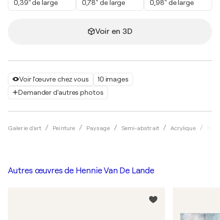
0,39" de large
0,78" de large
0,98" de large
Voir en 3D
Voir l'œuvre chez vous
10 images
Demander d'autres photos
Galerie d'art
Peinture
Paysage
Semi-abstrait
Acrylique
Henn
Autres œuvres de
Hennie Van De Lande