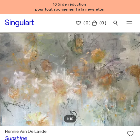
10 % de réduction
pour tout abonnement à la newsletter
(
0
)
( 0 )
1
/
10
Hennie Van De Lande
Sunshine