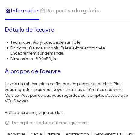
Information
Perspective des galeries
Détails de l'œuvre
Technique
:
Acrylique, Sable sur Toile
Finitions
:
Oeuvre sur bois. Prête à être accrochée.
Encadrement sur demande.
Dimensions
:
39,4x59,1in
À propos de l'oeuvre
Je vois un tableau plein de fleurs avec plusieurs couches. Plus
vous regardez, plus vous voyez entre les différentes couches.
Mais ce n’est pas ce que vous regardez qui compte, c’est ce que
VOUS voyez.
Prêt à accrocher, signé au dos.
Description traduite automatiquement.
Acrylique
Sable
Nature
Abstraction
Semi-abstrait
Figu