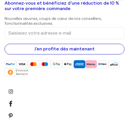
Mr. Brainwash
Galeries d'art en France
Abonnez-vous et bénéficiez d’une réduction de 10 %
Peintures de paysage
Shepard Fairey
Galeries d'art en Belgique
sur votre première commande
Estampes
Sculptures
Nouvelles œuvres, coups de cœur de nos conseillers,
Peintures acryliques
fonctionnalités exclusives.
Saisissez
votre
adresse
e-
mail
J'en profite dès maintenant
Virement
bancaire