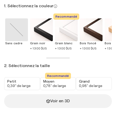
1. Sélectionnez la couleur
Recommandé
Sans cadre
Grain noir
Grain blanc
Bois foncé
Bois cla
+ 1 300 $US
+ 1 300 $US
+ 1 300 $US
+ 1 300
2. Sélectionnez la taille
Recommandé
Petit
Moyen
Grand
0,39" de large
0,78" de large
0,98" de large
Voir en 3D