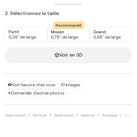
2. Sélectionnez la taille
Recommandé
Petit
Moyen
Grand
0,39" de large
0,78" de large
0,98" de large
Voir en 3D
Voir l'œuvre chez vous
10 images
Demander d'autres photos
Galerie d'art
Peinture
Abstraction
Abstrait
Acrylique
Hervé S