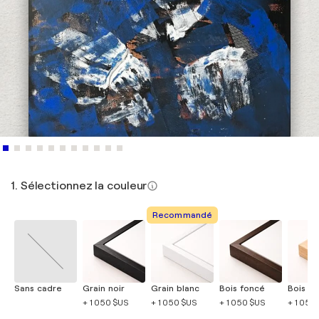
1. Sélectionnez la couleur
Recommandé
Sans cadre
Grain noir
Grain blanc
Bois foncé
Bois cla
+ 1 050 $US
+ 1 050 $US
+ 1 050 $US
+ 1 050