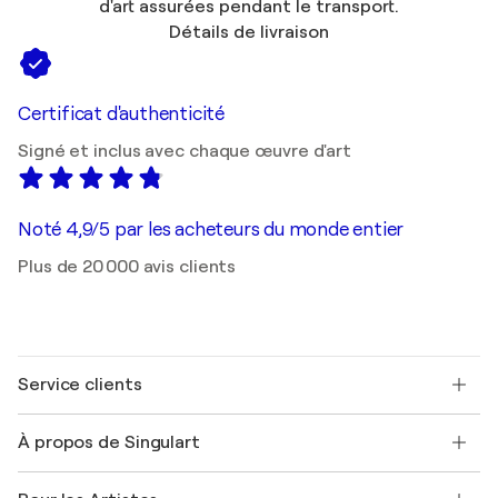
d'art assurées pendant le transport.
Détails de livraison
Certificat d'authenticité
Signé et inclus avec chaque œuvre d'art
Noté 4,9/5 par les acheteurs du monde entier
Plus de 20 000 avis clients
Service clients
Nous contacter
À propos de Singulart
Expédition
Politique de retour
A propos de nous
Témoignages de clients