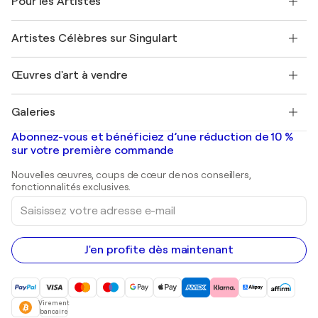
Pour les Artistes
FAQ
Offrir une carte cadeau
Sociétés affiliées
Rejoignez notre programme commercial
Rejoindre Singulart en tant qu'artiste
Nos artistes
Mon compte
Artistes Célèbres sur Singulart
Se connecter en tant qu'Artiste
Magazine Singulart
Protection acheteur
Emplois
+33 1 76 44 06 42
Henri Matisse
Découvrez une sélection d'art original
Œuvres d'art à vendre
Marc Chagall
Pablo Picasso
Tableaux à vendre
Salvador Dalí
Galeries
Tableaux abstraits à vendre
Banksy
Peintures à l'huile
Mr. Brainwash
Galeries d'art en France
Abonnez-vous et bénéficiez d’une réduction de 10 %
Peintures de paysage
Shepard Fairey
Galeries d'art en Belgique
sur votre première commande
Estampes
Sculptures
Nouvelles œuvres, coups de cœur de nos conseillers,
Peintures acryliques
fonctionnalités exclusives.
Saisissez
votre
adresse
e-
mail
J'en profite dès maintenant
Virement
bancaire