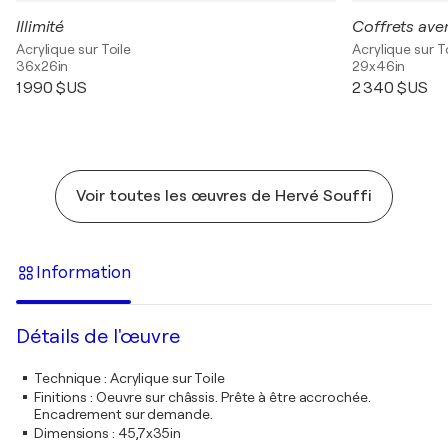
Illimité
Coffrets ave
Acrylique sur Toile
Acrylique sur T
36x26in
29x46in
1 990 $US
2 340 $US
Voir toutes les œuvres de Hervé Souffi
Information
Détails de l'œuvre
Technique
:
Acrylique sur Toile
Finitions
:
Oeuvre sur châssis. Prête à être accrochée.
Encadrement sur demande.
Dimensions
:
45,7x35in