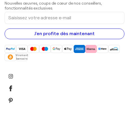
Sculptures
Nouvelles œuvres, coups de cœur de nos conseillers,
Peintures acryliques
fonctionnalités exclusives.
Saisissez
votre
adresse
e-
mail
J'en profite dès maintenant
Virement
bancaire