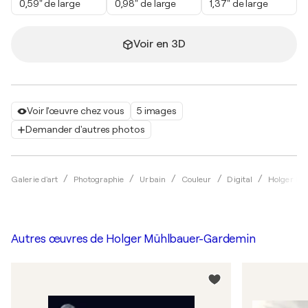
0,59" de large
0,98" de large
1,37" de large
Voir en 3D
Voir l'œuvre chez vous
5 images
Demander d'autres photos
Galerie d'art
Photographie
Urbain
Couleur
Digital
Holger Mü
Autres œuvres de
Holger Mühlbauer-Gardemin