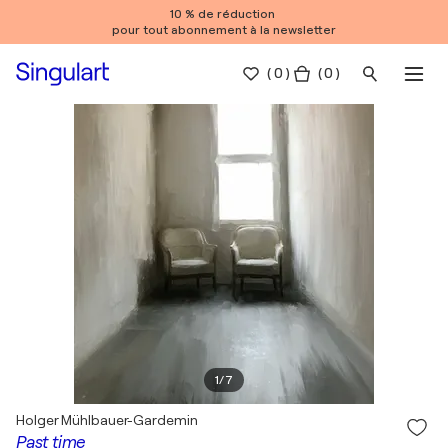
10 % de réduction
pour tout abonnement à la newsletter
(
0
)
( 0 )
1
/
7
Holger Mühlbauer-Gardemin
Past time