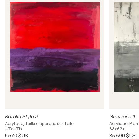
Rothko Style 2
Grauzone II
Acrylique, Taille d'épargne sur Toile
Acrylique, Pigm
47x47in
63x63in
5 570 $US
35 890 $US