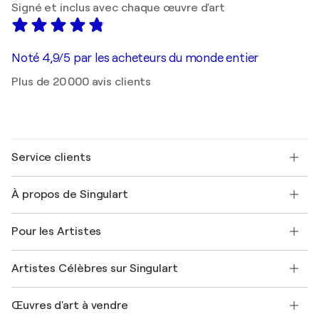
Signé et inclus avec chaque œuvre d'art
Noté 4,9/5 par les acheteurs du monde entier
Plus de 20 000 avis clients
Service clients
Nous contacter
À propos de Singulart
Expédition
Politique de retour
A propos de nous
Témoignages de clients
Pour les Artistes
FAQ
Offrir une carte cadeau
Sociétés affiliées
Rejoignez notre programme commercial
Rejoindre Singulart en tant qu'artiste
Nos artistes
Mon compte
Artistes Célèbres sur Singulart
Se connecter en tant qu'Artiste
Magazine Singulart
Protection acheteur
Emplois
+33 1 76 44 06 42
Henri Matisse
Découvrez une sélection d'art original
Œuvres d'art à vendre
Marc Chagall