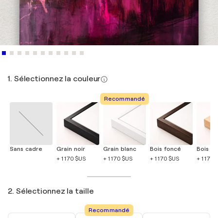
1. Sélectionnez la couleur
Recommandé
Sans cadre
Grain noir
Grain blanc
Bois foncé
Bois cla
+ 1 170 $US
+ 1 170 $US
+ 1 170 $US
+ 1 170 
2. Sélectionnez la taille
Recommandé