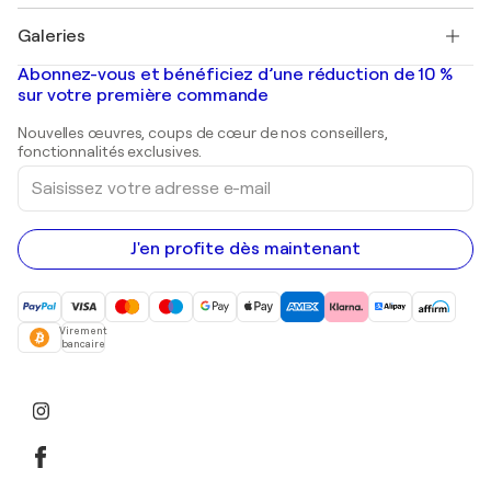
Pablo Picasso
Tableaux à vendre
Salvador Dalí
Galeries
Tableaux abstraits à vendre
Banksy
Peintures à l'huile
Mr. Brainwash
Galeries d'art en France
Abonnez-vous et bénéficiez d’une réduction de 10 %
Peintures de paysage
Shepard Fairey
Galeries d'art en Belgique
sur votre première commande
Estampes
Sculptures
Nouvelles œuvres, coups de cœur de nos conseillers,
Peintures acryliques
fonctionnalités exclusives.
Saisissez
votre
adresse
e-
mail
J'en profite dès maintenant
Virement
bancaire