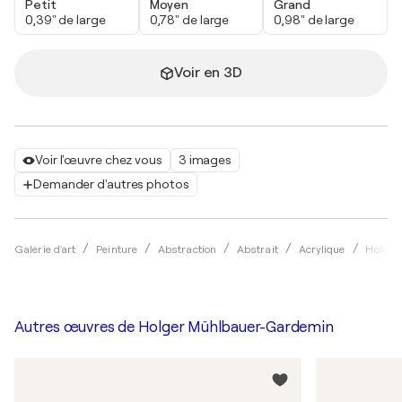
Petit
Moyen
Grand
0,39" de large
0,78" de large
0,98" de large
Voir en 3D
Voir l'œuvre chez vous
3 images
Demander d'autres photos
Galerie d'art
Peinture
Abstraction
Abstrait
Acrylique
Holger
Autres œuvres de
Holger Mühlbauer-Gardemin