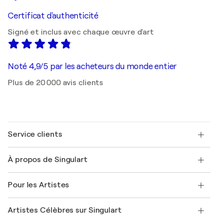
Certificat d'authenticité
Signé et inclus avec chaque œuvre d'art
Noté 4,9/5 par les acheteurs du monde entier
Plus de 20 000 avis clients
Service clients
Nous contacter
À propos de Singulart
Expédition
Politique de retour
A propos de nous
Témoignages de clients
Pour les Artistes
FAQ
Offrir une carte cadeau
Sociétés affiliées
Rejoignez notre programme commercial
Rejoindre Singulart en tant qu'artiste
Nos artistes
Mon compte
Artistes Célèbres sur Singulart
Se connecter en tant qu'Artiste
Magazine Singulart
Protection acheteur