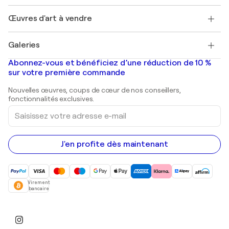
Emplois
+33 1 76 44 06 42
Henri Matisse
Découvrez une sélection d'art original
Œuvres d'art à vendre
Marc Chagall
Pablo Picasso
Tableaux à vendre
Salvador Dalí
Galeries
Tableaux abstraits à vendre
Banksy
Peintures à l'huile
Mr. Brainwash
Galeries d'art en France
Abonnez-vous et bénéficiez d’une réduction de 10 %
Peintures de paysage
Shepard Fairey
Galeries d'art en Belgique
sur votre première commande
Estampes
Sculptures
Nouvelles œuvres, coups de cœur de nos conseillers,
Peintures acryliques
fonctionnalités exclusives.
Saisissez
votre
adresse
e-
mail
J'en profite dès maintenant
Virement
bancaire