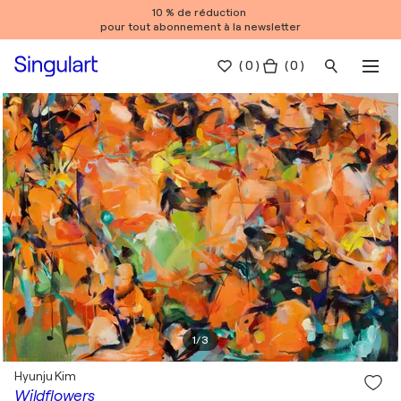
10 % de réduction
pour tout abonnement à la newsletter
(
0
)
( 0 )
1
/
3
Hyunju Kim
Wildflowers