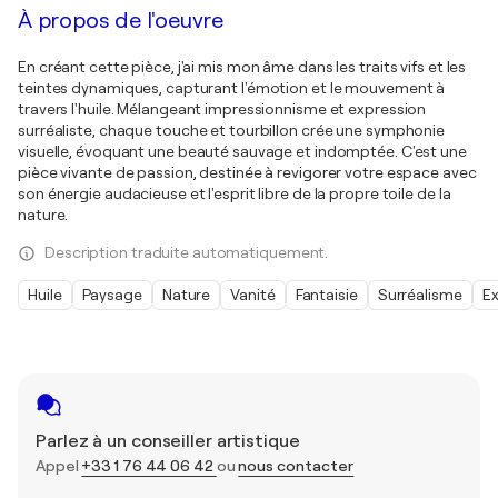
À propos de l'oeuvre
En créant cette pièce, j'ai mis mon âme dans les traits vifs et les
teintes dynamiques, capturant l'émotion et le mouvement à
travers l'huile. Mélangeant impressionnisme et expression
surréaliste, chaque touche et tourbillon crée une symphonie
visuelle, évoquant une beauté sauvage et indomptée. C'est une
pièce vivante de passion, destinée à revigorer votre espace avec
son énergie audacieuse et l'esprit libre de la propre toile de la
nature.
Description traduite automatiquement.
Huile
Paysage
Nature
Vanité
Fantaisie
Surréalisme
E
Parlez à un conseiller artistique
Appel
+33 1 76 44 06 42
ou
nous contacter