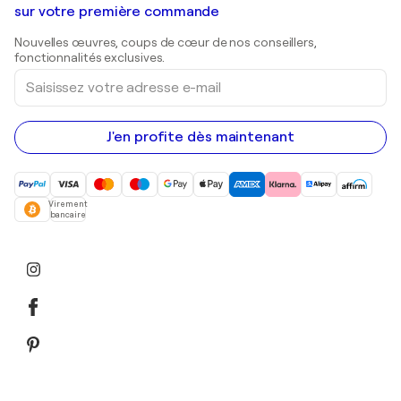
Shepard Fairey
Galeries d'art en Belgique
sur votre première commande
Estampes
Sculptures
Nouvelles œuvres, coups de cœur de nos conseillers,
Peintures acryliques
fonctionnalités exclusives.
Saisissez
votre
adresse
e-
mail
J'en profite dès maintenant
Virement
bancaire