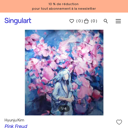
10 % de réduction
pour tout abonnement à la newsletter
(
0
)
( 0 )
1
/
4
Hyunju Kim
Pink Freud