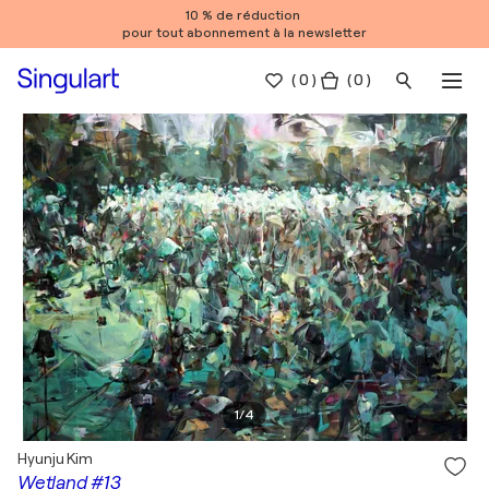
10 % de réduction
pour tout abonnement à la newsletter
(
0
)
( 0 )
1
/
4
Hyunju Kim
Wetland #13