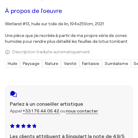
À propos de l'oeuvre
Wetland #13, huile sur toile de lin, 194x259cm, 2021
Une pièce que j'ai recréée à partir de ma propre série de zones
humides pour rendre plus détaillé les feuilles de lotus tombant
Description traduite automatiquement.
Huile
Paysage
Nature
Vanité
Fantaisie
Surréalisme
Se
Parlez à un conseiller artistique
Appel
+33 1 76 44 06 42
ou
nous contacter
Les clients attribuent à Singulart la note de 4,9/5