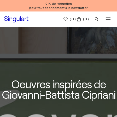
10 % de réduction
pour tout abonnement à la newsletter
(
0
)
( 0 )
Oeuvres inspirées de
Giovanni-Battista Cipriani