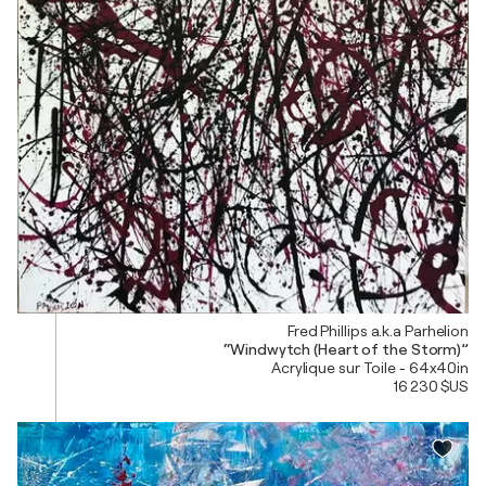
Fred Phillips a.k.a Parhelion
“Windwytch (Heart of the Storm)”
Acrylique sur Toile - 64x40in
16 230 $US