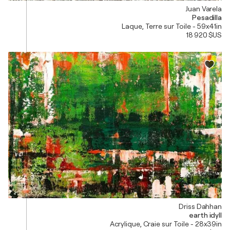
Juan Varela
Pesadilla
Laque, Terre sur Toile - 59x41in
18 920 $US
Driss Dahhan
earth idyll
Acrylique, Craie sur Toile - 28x39in