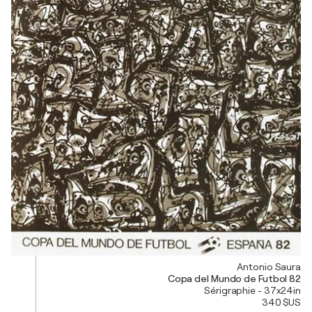
Antonio Saura
Copa del Mundo de Futbol 82
Sérigraphie - 37x24in
340 $US