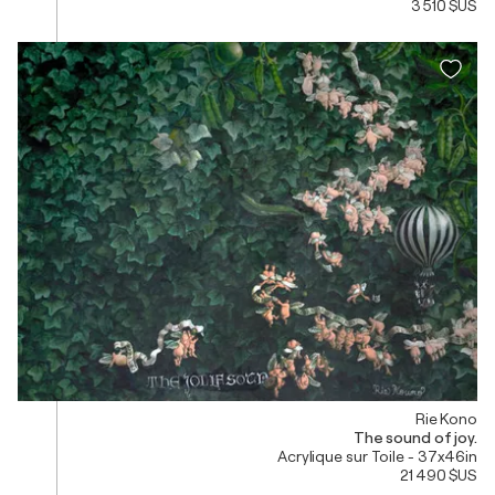
3 510 $US
Rie Kono
The sound of joy.
Acrylique sur Toile - 37x46in
21 490 $US