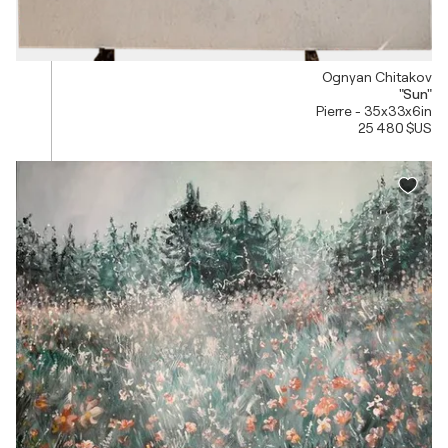
Ognyan Chitakov
"Sun"
Pierre - 35x33x6in
25 480 $US