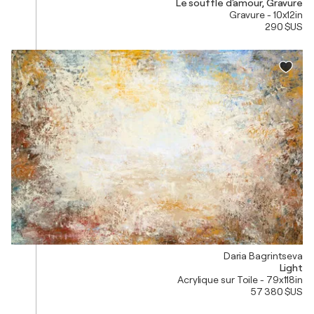
Le souffle d'amour, Gravure
Gravure - 10x12in
290 $US
Daria Bagrintseva
Light
Acrylique sur Toile - 79x118in
57 380 $US