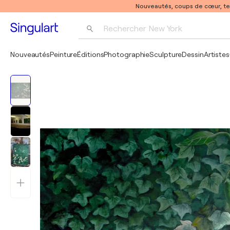
Nouveautés, coups de cœur, t
Rechercher 
New York
Photographie
Nouveautés
Peinture
Éditions
Photographie
Sculpture
Dessin
Artistes
Pop Art
Pablo Picasso