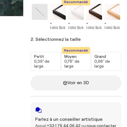
Recommandé
+
+
+
+
+
1 050 $US
1 050 $US
1 050 $US
1 050 $US
1 
2. Sélectionnez la taille
Recommandé
Petit
Moyen
Grand
0,39" de
0,78" de
0,98" de
large
large
large
Voir en 3D
Parlez à un conseiller artistique
Appel
+33 1 76 44 06 42
ou
nous contacter