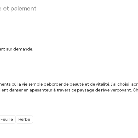
e et paiement
ment sur demande.
ts où la vie semble déborder de beauté et de vitalité. J'ai choisi l'acryl
mblent danser en apesanteur à travers ce paysage de rêve verdoyant. C
Feuille
Herbe