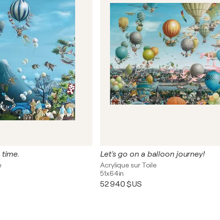
 time.
Let's go on a balloon journey!
e
Acrylique sur Toile
51x64in
52 940 $US