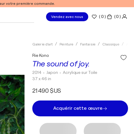
% sur votre première commande.
(
0
)
( 0 )
Vendez avec nous
Galerie d'art
Peinture
Fantaisie
Classique
Acry
Rie Kono
The sound of joy.
2014
• Japon
•
Acrylique sur Toile
37 x 46 in
21 490 $US
Acquérir cette œuvre