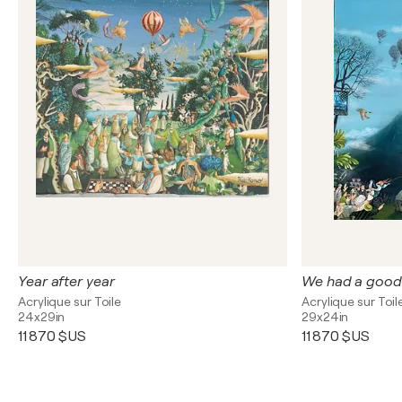
Year after year
We had a good
Acrylique sur Toile
Acrylique sur Toil
24x29in
29x24in
11 870 $US
11 870 $US