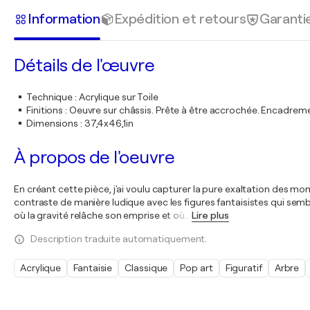
Information
Expédition et retours
Garanti
Détails de l'œuvre
Technique
:
Acrylique sur Toile
Finitions
:
Oeuvre sur châssis. Prête à être accrochée. Encadre
Dimensions
:
37,4x46,1in
À propos de l'oeuvre
En créant cette pièce, j'ai voulu capturer la pure exaltation des momen
contraste de manière ludique avec les figures fantaisistes qui se
où la gravité relâche son emprise et où
…
Lire plus
Description traduite automatiquement.
Acrylique
Fantaisie
Classique
Pop art
Figuratif
Arbre