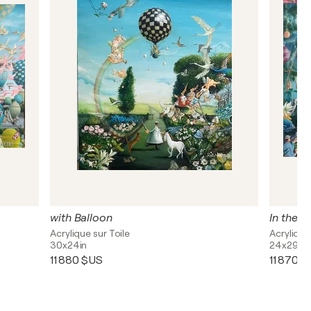
with Balloon
In the s
Acrylique sur Toile
Acrylique
30x24in
24x29in
11 880 $US
11 870 