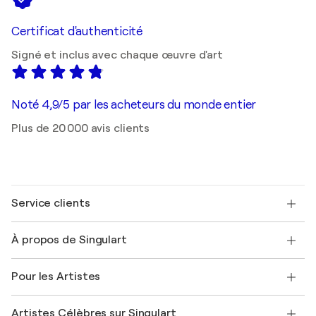
Certificat d'authenticité
Signé et inclus avec chaque œuvre d'art
Noté 4,9/5 par les acheteurs du monde entier
Plus de 20 000 avis clients
Service clients
Nous contacter
À propos de Singulart
Expédition
Politique de retour
A propos de nous
Témoignages de clients
Pour les Artistes
FAQ
Offrir une carte cadeau
Sociétés affiliées
Rejoignez notre programme commercial
Rejoindre Singulart en tant qu'artiste
Nos artistes
Mon compte
Artistes Célèbres sur Singulart
Se connecter en tant qu'Artiste