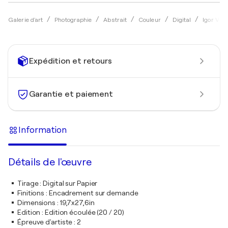
Galerie d'art
Photographie
Abstrait
Couleur
Digital
Igor Vit
Expédition et retours
Garantie et paiement
Information
Détails de l'œuvre
Tirage
:
Digital sur Papier
Finitions
:
Encadrement sur demande
Dimensions
:
19,7x27,6in
Edition
:
Edition écoulée (20 / 20)
Épreuve d'artiste
:
2