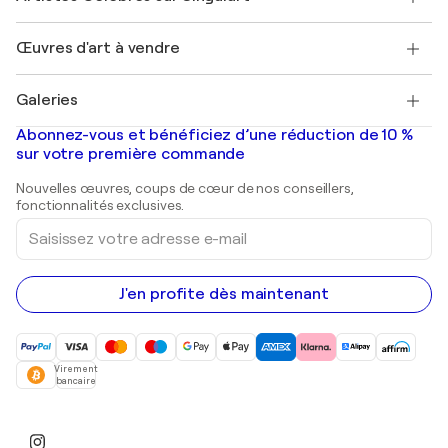
Magazine Singulart
Protection acheteur
Emplois
+33 1 76 44 06 42
Henri Matisse
Découvrez une sélection d'art original
Œuvres d'art à vendre
Marc Chagall
Pablo Picasso
Tableaux à vendre
Salvador Dalí
Galeries
Tableaux abstraits à vendre
Banksy
Peintures à l'huile
Mr. Brainwash
Galeries d'art en France
Abonnez-vous et bénéficiez d’une réduction de 10 %
Peintures de paysage
Shepard Fairey
Galeries d'art en Belgique
sur votre première commande
Estampes
Sculptures
Nouvelles œuvres, coups de cœur de nos conseillers,
Peintures acryliques
fonctionnalités exclusives.
Saisissez
votre
adresse
e-
mail
J'en profite dès maintenant
Virement
bancaire