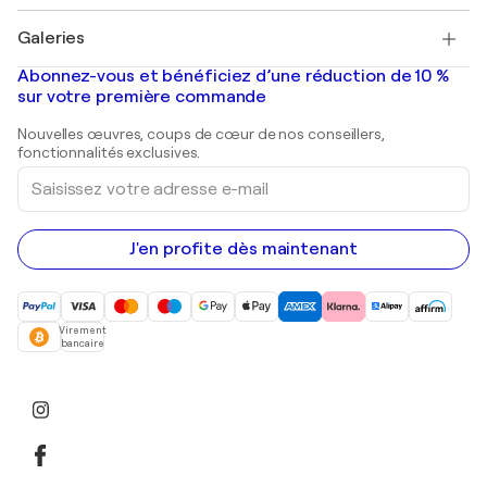
Pablo Picasso
Tableaux à vendre
Salvador Dalí
Galeries
Tableaux abstraits à vendre
Banksy
Peintures à l'huile
Mr. Brainwash
Galeries d'art en France
Abonnez-vous et bénéficiez d’une réduction de 10 %
Peintures de paysage
Shepard Fairey
Galeries d'art en Belgique
sur votre première commande
Estampes
Sculptures
Nouvelles œuvres, coups de cœur de nos conseillers,
Peintures acryliques
fonctionnalités exclusives.
Saisissez
votre
adresse
e-
mail
J'en profite dès maintenant
Virement
bancaire