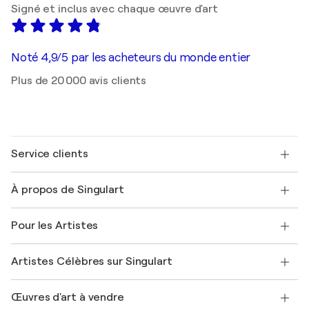
Signé et inclus avec chaque œuvre d'art
Noté 4,9/5 par les acheteurs du monde entier
Plus de 20 000 avis clients
Service clients
Nous contacter
À propos de Singulart
Expédition
Politique de retour
A propos de nous
Témoignages de clients
Pour les Artistes
FAQ
Offrir une carte cadeau
Sociétés affiliées
Rejoignez notre programme commercial
Rejoindre Singulart en tant qu'artiste
Nos artistes
Mon compte
Artistes Célèbres sur Singulart
Se connecter en tant qu'Artiste
Magazine Singulart
Protection acheteur
Emplois
+33 1 76 44 06 42
Henri Matisse
Découvrez une sélection d'art original
Œuvres d'art à vendre
Marc Chagall