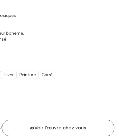
toxiques
rieur bohème.
risé
Hiver
Peinture
Carré
Voir l'œuvre chez vous
U