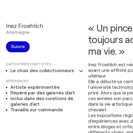
Inez Froehlich
« Un pince
Allemagne
toujours a
Suivre
ma vie. »
CATÉGORIES D'ARTISTES
Inez Froehlich est n
ayant une affinité pou
Le choix des collectionneurs
ultérieur.
RÉFÉRENCES
Elle a débuté sa carr
Artiste expérimentée
l’université technolo
Repéré par des galeries d'art
privé. Alors que la 
Inclus dans des curations de
ces années son parco
galeries d'art
dans la vie artistiq
Travaille sur commande
chevalet.
Les expositions régio
d'expériences avec d'
entre éloges et crit
différents styles, a