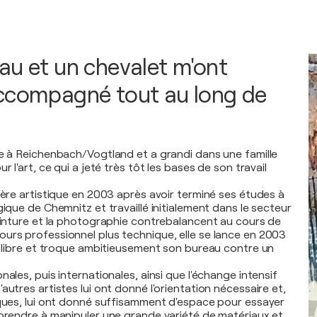
au et un chevalet m'ont
ccompagné tout au long de
ée à Reichenbach/Vogtland et a grandi dans une famille
r l'art, ce qui a jeté très tôt les bases de son travail
ière artistique en 2003 après avoir terminé ses études à
gique de Chemnitz et travaillé initialement dans le secteur
peinture et la photographie contrebalancent au cours de
urs professionnel plus technique, elle se lance en 2003
ue libre et troque ambitieusement son bureau contre un
nales, puis internationales, ainsi que l'échange intensif
autres artistes lui ont donné l'orientation nécessaire et,
iques, lui ont donné suffisamment d'espace pour essayer
pprendre à manipuler une grande variété de matériaux et