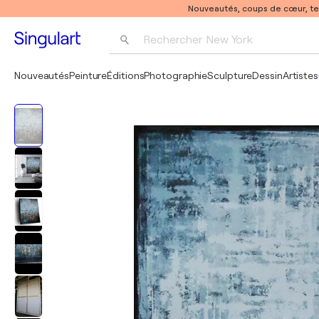
Nouveautés, coups de cœur, t
Rechercher 
New York
Photographie
Nouveautés
Peinture
Éditions
Photographie
Sculpture
Dessin
Artistes
Pop Art
Pablo Picasso