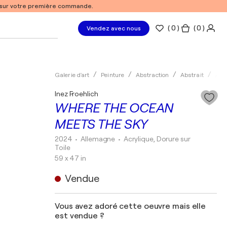
% sur votre première commande.
(
0
)
( 0 )
Vendez avec nous
Galerie d'art
Peinture
Abstraction
Abstrait
Acry
Inez Froehlich
WHERE THE OCEAN
MEETS THE SKY
2024
• Allemagne
•
Acrylique, Dorure sur
Toile
59 x 47 in
Vendue
Vous avez adoré cette oeuvre mais elle
est vendue ?