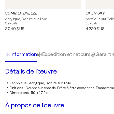
SUMMER BREEZE
OPEN SKY
Acrylique, Dorure sur Toile
Acrylique sur Toil
39x39in
55x39in
2 040 $US
4 220 $US
Information
Expédition et retours
Garanti
Détails de l'œuvre
Technique
:
Acrylique, Dorure sur Toile
Finitions
:
Oeuvre sur châssis. Prête à être accrochée. Encadre
Dimensions
:
59,1x47,2in
À propos de l'oeuvre