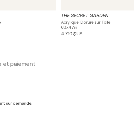
THE SECRET GARDEN
e
Acrylique, Dorure sur Toile
63x47in
4 710 $US
e et paiement
ment sur demande.