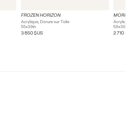
FROZEN HORIZON
MORNIN
Acrylique, Dorure sur Toile
Acrylique
55x39in
59x39in
3 850 $US
2 710 $