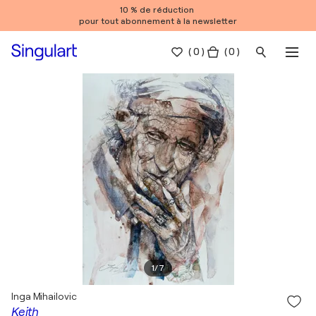
10 % de réduction
pour tout abonnement à la newsletter
(
0
)
( 0 )
1
/
7
Inga Mihailovic
Keith