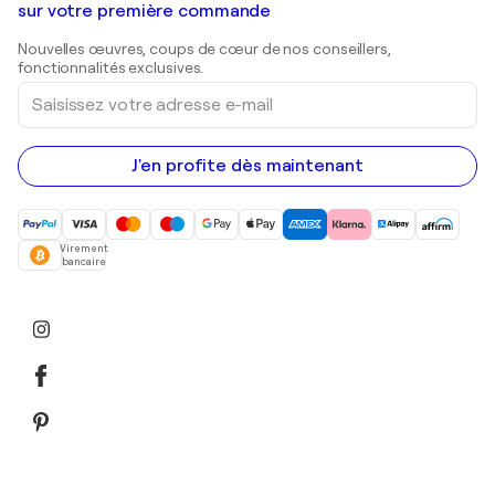
Shepard Fairey
Galeries d'art en Belgique
sur votre première commande
Estampes
Sculptures
Nouvelles œuvres, coups de cœur de nos conseillers,
Peintures acryliques
fonctionnalités exclusives.
Saisissez
votre
adresse
e-
mail
J'en profite dès maintenant
Virement
bancaire