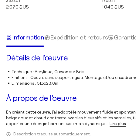
28x20in
17x12in
2 070 $US
1 040 $US
Information
Expédition et retours
Garanti
Détails de l'œuvre
Technique
:
Acrylique, Crayon sur Bois
Finitions
:
Oeuvre sans support rigide. Montage et/ou encadrem
Dimensions
:
31,5x23,6in
À propos de l'oeuvre
En créant cette œuvre, j’ai adopté le mouvement fluide et spontané 
beige doux et chaud contraste avec les bleus vifs et les sarcelles, t
apporter une énergie harmonieuse mais dynamique
…
Lire plus
Description traduite automatiquement.