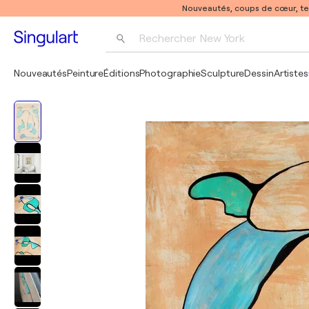
Nouveautés, coups de cœur, t
Rechercher 
New York
Photographie
Nouveautés
Peinture
Éditions
Photographie
Sculpture
Dessin
Artistes
Pop Art
Pablo Picasso