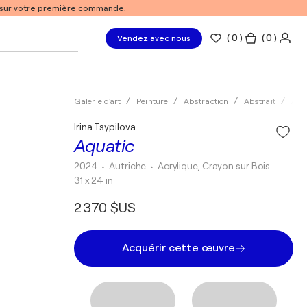
% sur votre première commande.
(
0
)
( 0 )
Vendez avec nous
Galerie d'art
Peinture
Abstraction
Abstrait
Acry
Irina Tsypilova
Aquatic
2024
• Autriche
•
Acrylique, Crayon sur Bois
31 x 24 in
2 370 $US
Acquérir cette œuvre