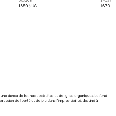
30x20in
24x31in
1 850 $US
1 670 $
 à une danse de formes abstraites et de lignes organiques. Le fond
ession de liberté et de joie dans l’imprévisibilité, destiné à