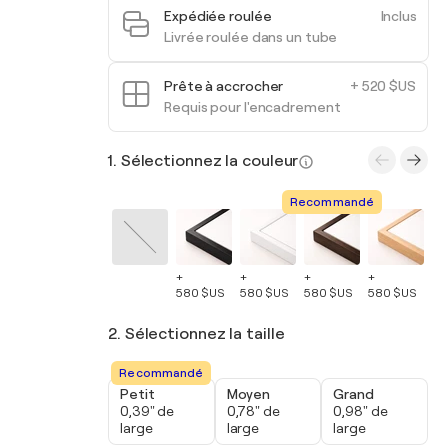
Expédiée roulée
Inclus
Livrée roulée dans un tube
Prête à accrocher
+ 520 $US
Requis pour l'encadrement
1. Sélectionnez la couleur
Recommandé
+
+
+
+
+
580 $US
580 $US
580 $US
580 $US
58
2. Sélectionnez la taille
Recommandé
Petit
Moyen
Grand
0,39" de
0,78" de
0,98" de
large
large
large