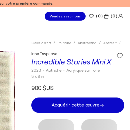
% sur votre première commande.
(
0
)
( 0 )
Vendez avec nous
Galerie d'art
Peinture
Abstraction
Abstrait
Acry
Irina Tsypilova
Incredible Stories Mini X
2023
• Autriche
•
Acrylique sur Toile
8 x 8 in
900 $US
Acquérir cette œuvre