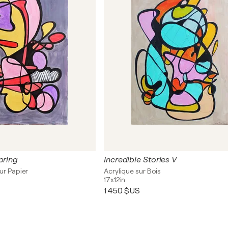
pring
Incredible Stories V
ur Papier
Acrylique sur Bois
17x12in
1 450 $US