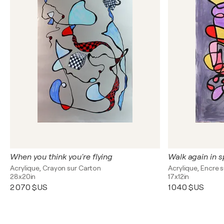
When you think you're flying
Walk again in s
Acrylique, Crayon sur Carton
Acrylique, Encre s
28x20in
17x12in
2 070 $US
1 040 $US