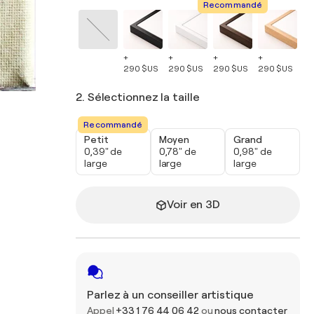
Recommandé
+
+
+
+
+
290 $US
290 $US
290 $US
290 $US
29
2. Sélectionnez la taille
Recommandé
Petit
Moyen
Grand
0,39" de
0,78" de
0,98" de
large
large
large
Voir en 3D
Parlez à un conseiller artistique
Appel
+33 1 76 44 06 42
ou
nous contacter