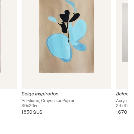
Beige inspiration
Beige in
Acrylique, Crayon sur Papier
Acrylique
30x20in
24x31in
1 850 $US
1 670 $