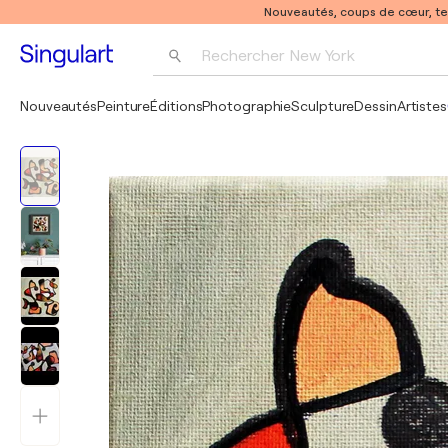
Nouveautés, coups de cœur, t
Rechercher 
New York
Photographie
Nouveautés
Peinture
Éditions
Photographie
Sculpture
Dessin
Artistes
Pop Art
Pablo Picasso