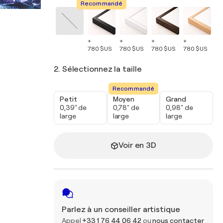
Recommandé
+
+
+
+
+
780 $US
780 $US
780 $US
780 $US
78
2. Sélectionnez la taille
Recommandé
Petit
Moyen
Grand
0,39" de
0,78" de
0,98" de
large
large
large
Voir en 3D
Parlez à un conseiller artistique
Appel
+33 1 76 44 06 42
ou
nous contacter