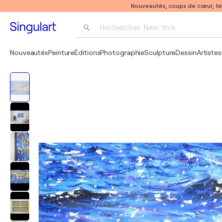
Nouveautés, coups de cœur, t
Rechercher 
New York
Photographie
Nouveautés
Peinture
Éditions
Photographie
Sculpture
Dessin
Artistes
Pop Art
Pablo Picasso