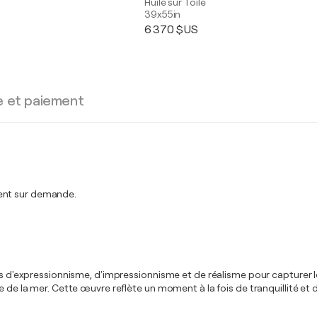
Huile sur Toile
39x55in
6 370 $US
e et paiement
ment sur demande.
ts d'expressionnisme, d'impressionnisme et de réalisme pour capturer le 
e de la mer. Cette œuvre reflète un moment à la fois de tranquillité et