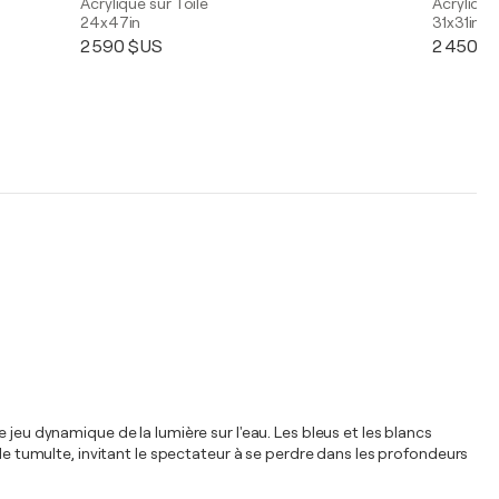
Acrylique sur Toile
Acrylique
24x47in
31x31in
2 590 $US
2 450 $
jeu dynamique de la lumière sur l'eau. Les bleus et les blancs
 de tumulte, invitant le spectateur à se perdre dans les profondeurs