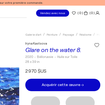
% sur votre première commande.
(
0
)
( 0 )
Vendez avec nous
Galerie d'art
Peinture
Paysage
Réalisme
Huile
Iryna Kastsova
Glare on the water 8.
2020
• Biélorussie
•
Huile sur Toile
28 x 39 in
2 970 $US
Acquérir cette œuvre