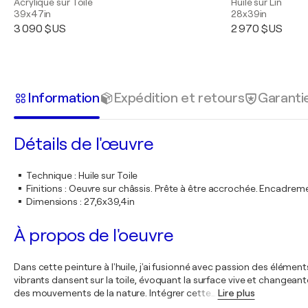
Acrylique sur Toile
Huile sur Lin
39x47in
28x39in
3 090 $US
2 970 $US
Information
Expédition et retours
Garanti
Détails de l'œuvre
Technique
:
Huile sur Toile
Finitions
:
Oeuvre sur châssis. Prête à être accrochée. Encadre
Dimensions
:
27,6x39,4in
À propos de l'oeuvre
Dans cette peinture à l'huile, j'ai fusionné avec passion des élémen
vibrants dansent sur la toile, évoquant la surface vive et changeant
des mouvements de la nature. Intégrer cette
…
Lire plus