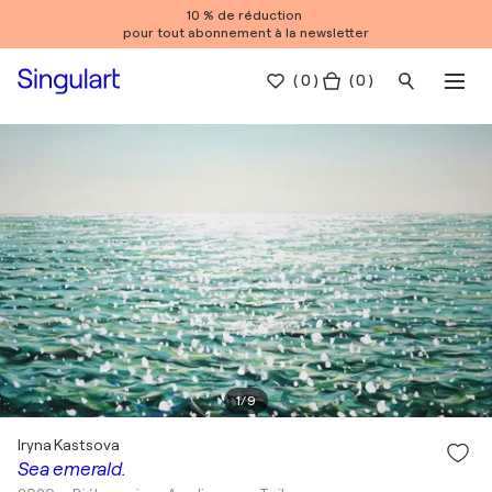
10 % de réduction
pour tout abonnement à la newsletter
(
0
)
( 0 )
1
/
9
Iryna Kastsova
Sea emerald.