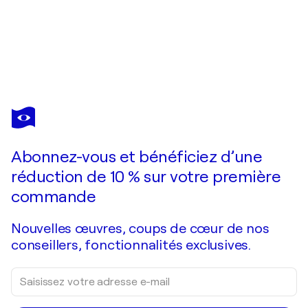
IRYNA
KASTSOVA
Vous avez adoré cette oeuvre mais elle est vendue ?
Sea emerald.
Abonnez-vous et bénéficiez d’une
Je passe commande
réduction de 10 % sur votre première
commande
Nouvelles œuvres, coups de cœur de nos
conseillers, fonctionnalités exclusives.