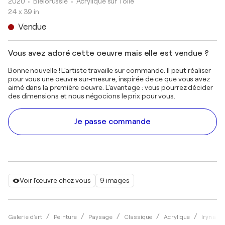
2020
• Biélorussie
•
Acrylique sur Toile
24 x 39 in
Vendue
Vous avez adoré cette oeuvre mais elle est vendue ?
Bonne nouvelle ! L'artiste travaille sur commande. Il peut réaliser
pour vous une oeuvre sur-mesure, inspirée de ce que vous avez
aimé dans la première oeuvre. L'avantage : vous pourrez décider
des dimensions et nous négocions le prix pour vous.
Je passe commande
Voir l'œuvre chez vous
9 images
Galerie d'art
Peinture
Paysage
Classique
Acrylique
Iryna K