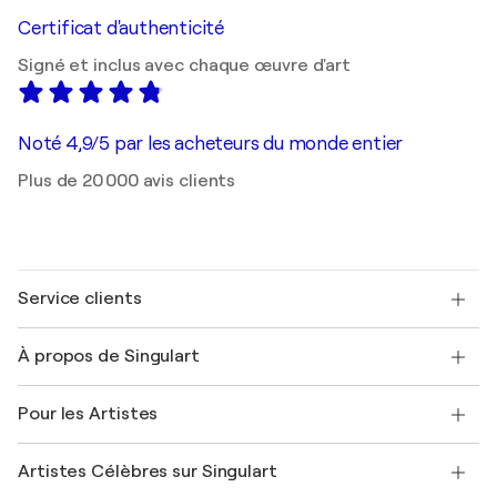
Certificat d'authenticité
Signé et inclus avec chaque œuvre d'art
Noté 4,9/5 par les acheteurs du monde entier
Plus de 20 000 avis clients
Service clients
Nous contacter
À propos de Singulart
Expédition
Politique de retour
A propos de nous
Témoignages de clients
Pour les Artistes
FAQ
Offrir une carte cadeau
Sociétés affiliées
Rejoignez notre programme commercial
Rejoindre Singulart en tant qu'artiste
Nos artistes
Mon compte
Artistes Célèbres sur Singulart
Se connecter en tant qu'Artiste
Magazine Singulart
Protection acheteur