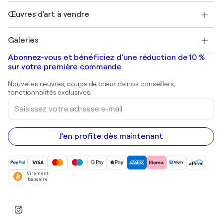
Emplois
+33 1 76 44 06 42
Henri Matisse
Découvrez une sélection d'art original
Œuvres d'art à vendre
Marc Chagall
Pablo Picasso
Tableaux à vendre
Salvador Dalí
Galeries
Tableaux abstraits à vendre
Banksy
Peintures à l'huile
Mr. Brainwash
Galeries d'art en France
Abonnez-vous et bénéficiez d’une réduction de 10 %
Peintures de paysage
Shepard Fairey
Galeries d'art en Belgique
sur votre première commande
Estampes
Sculptures
Nouvelles œuvres, coups de cœur de nos conseillers,
Peintures acryliques
fonctionnalités exclusives.
Saisissez
votre
adresse
e-
mail
J'en profite dès maintenant
Virement
bancaire