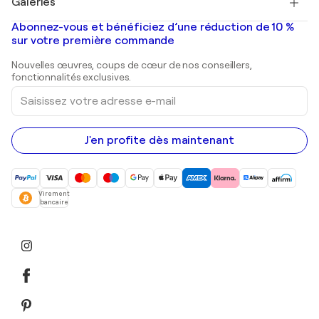
Galeries
Tableaux abstraits à vendre
Banksy
Peintures à l'huile
Mr. Brainwash
Galeries d'art en France
Abonnez-vous et bénéficiez d’une réduction de 10 %
Peintures de paysage
Shepard Fairey
Galeries d'art en Belgique
sur votre première commande
Estampes
Sculptures
Nouvelles œuvres, coups de cœur de nos conseillers,
Peintures acryliques
fonctionnalités exclusives.
Saisissez
votre
adresse
e-
mail
J'en profite dès maintenant
Virement
bancaire