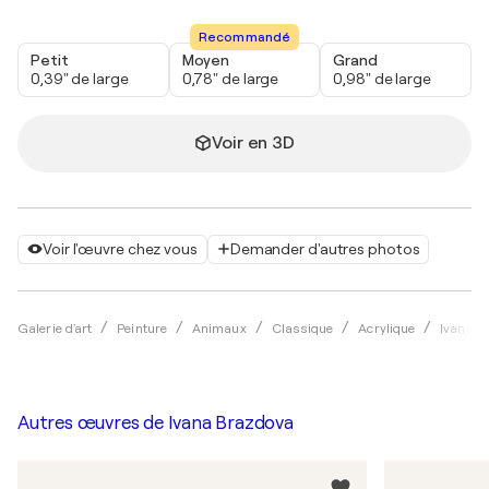
Recommandé
Petit
Moyen
Grand
0,39" de large
0,78" de large
0,98" de large
Voir en 3D
Voir l'œuvre chez vous
Demander d'autres photos
Galerie d'art
Peinture
Animaux
Classique
Acrylique
Ivana B
Autres œuvres de
Ivana Brazdova