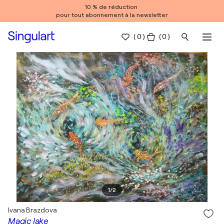
10 % de réduction
pour tout abonnement à la newsletter
(
0
)
( 0 )
1
/
2
Ivana Brazdova
Magic lake