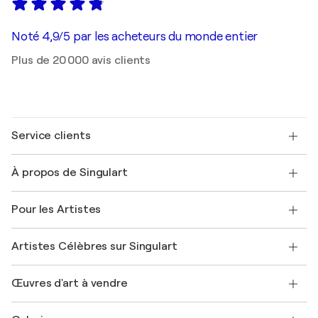
Noté 4,9/5 par les acheteurs du monde entier
Plus de 20 000 avis clients
Service clients
Nous contacter
À propos de Singulart
Expédition
Politique de retour
A propos de nous
Témoignages de clients
Pour les Artistes
FAQ
Offrir une carte cadeau
Sociétés affiliées
Rejoignez notre programme commercial
Rejoindre Singulart en tant qu'artiste
Nos artistes
Mon compte
Artistes Célèbres sur Singulart
Se connecter en tant qu'Artiste
Magazine Singulart
Protection acheteur
Emplois
+33 1 76 44 06 42
Henri Matisse
Découvrez une sélection d'art original
Œuvres d'art à vendre
Marc Chagall
Pablo Picasso
Tableaux à vendre
Salvador Dalí