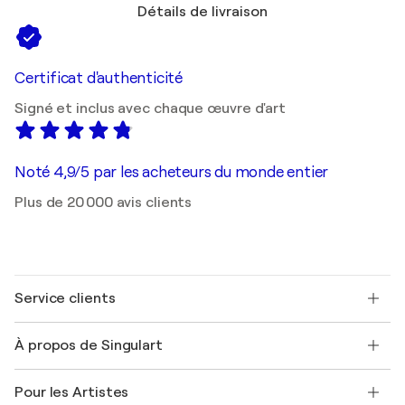
Détails de livraison
Certificat d'authenticité
Signé et inclus avec chaque œuvre d'art
Noté 4,9/5 par les acheteurs du monde entier
Plus de 20 000 avis clients
Service clients
Nous contacter
À propos de Singulart
Expédition
Politique de retour
A propos de nous
Témoignages de clients
Pour les Artistes
FAQ
Offrir une carte cadeau