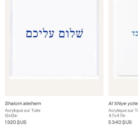
Shalom aleihem
Acrylique sur Toile
Acrylique sur T
12x12in
47x47in
1 320 $US
5 340 $US