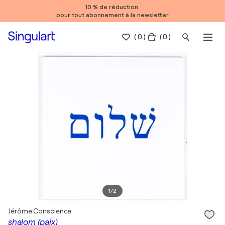
10 % de réduction
pour tout abonnement à la newsletter
(
0
)
( 0 )
1
/
2
Jérôme Conscience
shalom (paix)