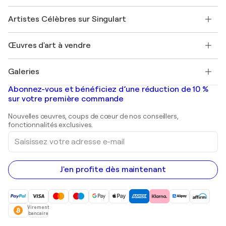
Sociétés affiliées
Rejoignez notre programme commercial
Rejoindre Singulart en tant qu'artiste
Nos artistes
Mon compte
Artistes Célèbres sur Singulart
Se connecter en tant qu'Artiste
Magazine Singulart
Protection acheteur
Emplois
+33 1 76 44 06 42
Henri Matisse
Découvrez une sélection d'art original
Œuvres d'art à vendre
Marc Chagall
Pablo Picasso
Tableaux à vendre
Salvador Dalí
Galeries
Tableaux abstraits à vendre
Banksy
Peintures à l'huile
Mr. Brainwash
Galeries d'art en France
Abonnez-vous et bénéficiez d’une réduction de 10 %
Peintures de paysage
Shepard Fairey
Galeries d'art en Belgique
sur votre première commande
Estampes
Sculptures
Nouvelles œuvres, coups de cœur de nos conseillers,
Peintures acryliques
fonctionnalités exclusives.
Saisissez
votre
adresse
e-
mail
J'en profite dès maintenant
Virement
bancaire