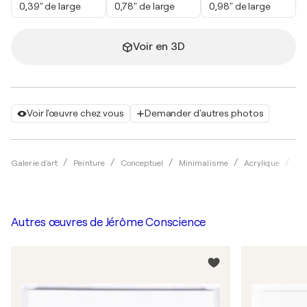
0,39" de large
0,78" de large
0,98" de large
Voir en 3D
Voir l'œuvre chez vous
Demander d'autres photos
Galerie d'art
Peinture
Conceptuel
Minimalisme
Acrylique
Jé
Autres œuvres de
Jérôme Conscience