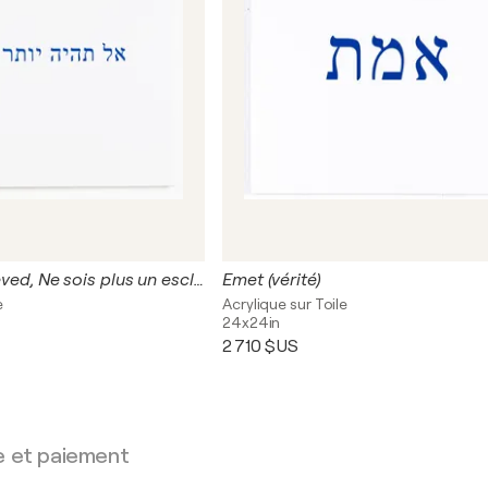
Al tihiye yoter eved, Ne sois plus un esclave maintenant
Emet (vérité)
e
Acrylique sur Toile
24x24in
2 710 $US
e et paiement