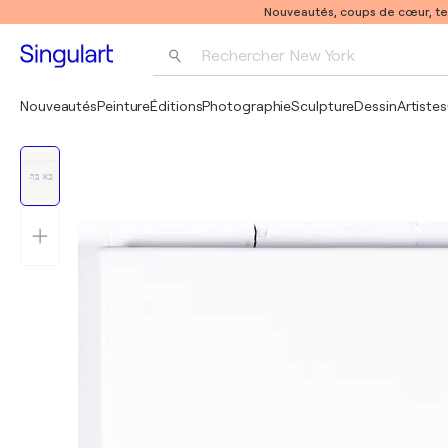
Nouveautés, coups de cœur, t
Rechercher 
New York
Photographie
Nouveautés
Peinture
Éditions
Photographie
Sculpture
Dessin
Artistes
Pop Art
Pablo Picasso