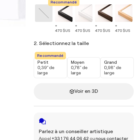
Recommandé
+
+
+
+
+
470 $US
470 $US
470 $US
470 $US
47
2. Sélectionnez la taille
Recommandé
Petit
Moyen
Grand
0,39" de
0,78" de
0,98" de
large
large
large
Voir en 3D
Parlez à un conseiller artistique
Appel
+33 1 76 44 06 42
ou
nous contacter