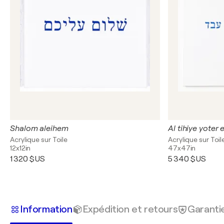
Shalom aleihem
Acrylique sur Toile
Acrylique sur Toil
12x12in
47x47in
1 320 $US
5 340 $US
Information
Expédition et retours
Garanti