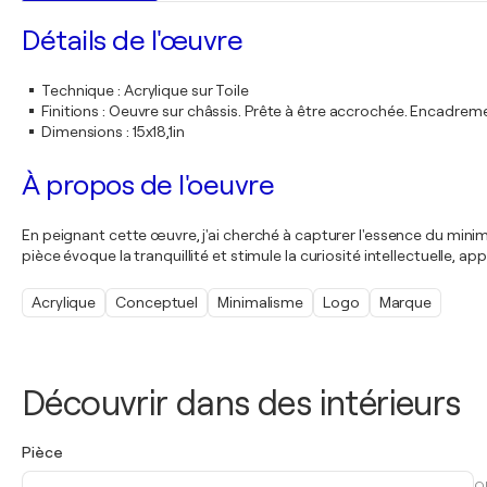
Détails de l'œuvre
Technique
:
Acrylique sur Toile
Finitions
:
Oeuvre sur châssis. Prête à être accrochée. Encadre
Dimensions
:
15x18,1in
À propos de l'oeuvre
En peignant cette œuvre, j'ai cherché à capturer l'essence du minim
pièce évoque la tranquillité et stimule la curiosité intellectuelle, a
Acrylique
Conceptuel
Minimalisme
Logo
Marque
Découvrir dans des intérieurs
Pièce
O