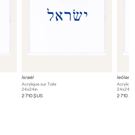
Israël
leôlam v
Acrylique sur Toile
Acrylique
24x24in
24x24in
2 710 $US
2 710 $