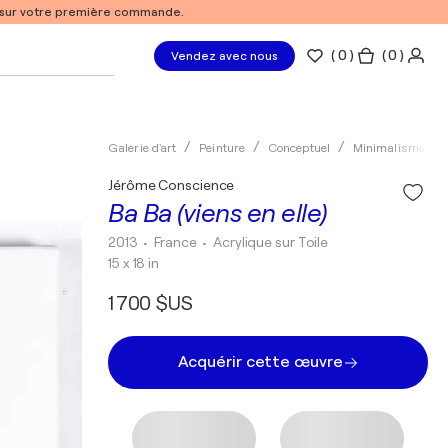
% sur votre première commande.
(
0
)
( 0 )
Vendez avec nous
Galerie d'art
Peinture
Conceptuel
Minimalisme
Jérôme Conscience
Ba Ba (viens en elle)
2013
• France
•
Acrylique sur Toile
15 x 18 in
1 700 $US
Acquérir cette œuvre