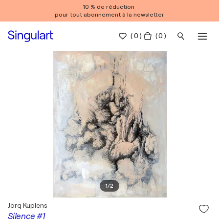
10 % de réduction
pour tout abonnement à la newsletter
(
0
)
( 0 )
1
/
2
Jörg Kuplens
Silence #1