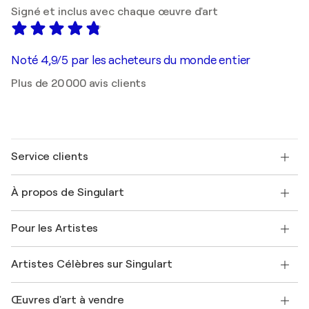
Signé et inclus avec chaque œuvre d'art
Noté 4,9/5 par les acheteurs du monde entier
Plus de 20 000 avis clients
Service clients
Nous contacter
À propos de Singulart
Expédition
Politique de retour
A propos de nous
Témoignages de clients
Pour les Artistes
FAQ
Offrir une carte cadeau
Sociétés affiliées
Rejoignez notre programme commercial
Rejoindre Singulart en tant qu'artiste
Nos artistes
Mon compte
Artistes Célèbres sur Singulart
Se connecter en tant qu'Artiste
Magazine Singulart
Protection acheteur
Emplois
+33 1 76 44 06 42
Henri Matisse
Découvrez une sélection d'art original
Œuvres d'art à vendre
Marc Chagall