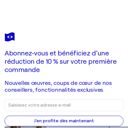
JÖRG
KUPLENS
Vous avez adoré cette oeuvre mais elle est vendue ?
Silence #1
Abonnez-vous et bénéficiez d’une
Je passe commande
réduction de 10 % sur votre première
commande
Nouvelles œuvres, coups de cœur de nos
conseillers, fonctionnalités exclusives.
J'en profite dès maintenant