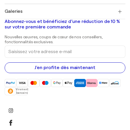
Pablo Picasso
Tableaux à vendre
Salvador Dalí
Galeries
Tableaux abstraits à vendre
Banksy
Peintures à l'huile
Mr. Brainwash
Galeries d'art en France
Abonnez-vous et bénéficiez d’une réduction de 10 %
Peintures de paysage
Shepard Fairey
Galeries d'art en Belgique
sur votre première commande
Estampes
Sculptures
Nouvelles œuvres, coups de cœur de nos conseillers,
Peintures acryliques
fonctionnalités exclusives.
Saisissez
votre
adresse
e-
mail
J'en profite dès maintenant
Virement
bancaire