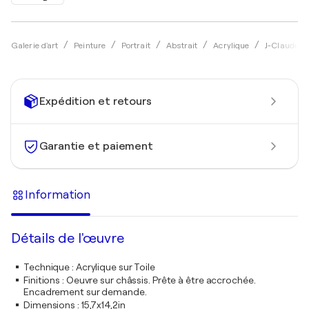
Galerie d'art
Peinture
Portrait
Abstrait
Acrylique
J-Claude B
Expédition et retours
Garantie et paiement
Information
Détails de l'œuvre
Technique
:
Acrylique sur Toile
Finitions
:
Oeuvre sur châssis. Prête à être accrochée.
Encadrement sur demande.
Dimensions
:
15,7x14,2in