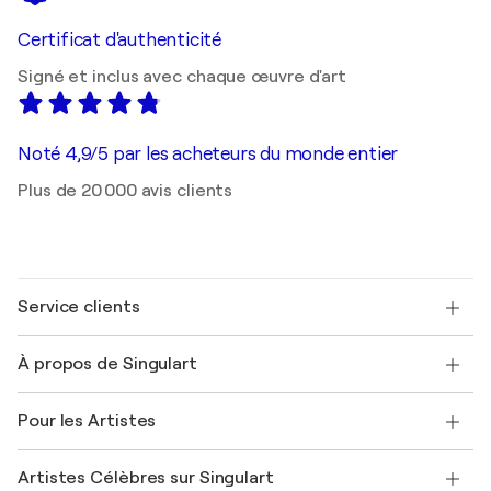
Certificat d'authenticité
Signé et inclus avec chaque œuvre d'art
Noté 4,9/5 par les acheteurs du monde entier
Plus de 20 000 avis clients
Service clients
Nous contacter
À propos de Singulart
Expédition
Politique de retour
A propos de nous
Témoignages de clients
Pour les Artistes
FAQ
Offrir une carte cadeau
Sociétés affiliées
Rejoignez notre programme commercial
Rejoindre Singulart en tant qu'artiste
Nos artistes
Mon compte
Artistes Célèbres sur Singulart
Se connecter en tant qu'Artiste
Magazine Singulart