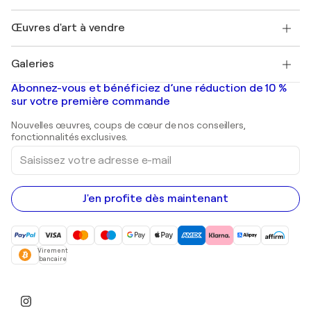
Protection acheteur
Emplois
+33 1 76 44 06 42
Henri Matisse
Découvrez une sélection d'art original
Œuvres d'art à vendre
Marc Chagall
Pablo Picasso
Tableaux à vendre
Salvador Dalí
Galeries
Tableaux abstraits à vendre
Banksy
Peintures à l'huile
Mr. Brainwash
Galeries d'art en France
Abonnez-vous et bénéficiez d’une réduction de 10 %
Peintures de paysage
Shepard Fairey
Galeries d'art en Belgique
sur votre première commande
Estampes
Sculptures
Nouvelles œuvres, coups de cœur de nos conseillers,
Peintures acryliques
fonctionnalités exclusives.
Saisissez
votre
adresse
e-
mail
J'en profite dès maintenant
Virement
bancaire