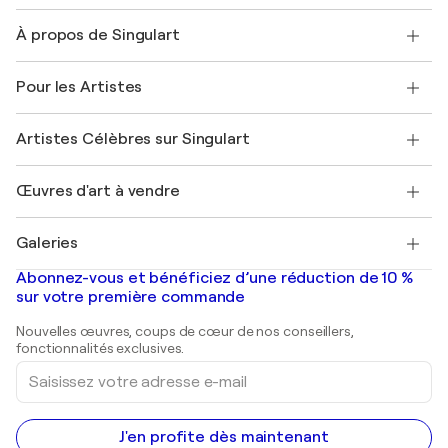
Nous contacter
À propos de Singulart
Expédition
Politique de retour
A propos de nous
Témoignages de clients
Pour les Artistes
FAQ
Offrir une carte cadeau
Sociétés affiliées
Rejoignez notre programme commercial
Rejoindre Singulart en tant qu'artiste
Nos artistes
Mon compte
Artistes Célèbres sur Singulart
Se connecter en tant qu'Artiste
Magazine Singulart
Protection acheteur
Emplois
+33 1 76 44 06 42
Henri Matisse
Découvrez une sélection d'art original
Œuvres d'art à vendre
Marc Chagall
Pablo Picasso
Tableaux à vendre
Salvador Dalí
Galeries
Tableaux abstraits à vendre
Banksy
Peintures à l'huile
Mr. Brainwash
Galeries d'art en France
Abonnez-vous et bénéficiez d’une réduction de 10 %
Peintures de paysage
Shepard Fairey
Galeries d'art en Belgique
sur votre première commande
Estampes
Sculptures
Nouvelles œuvres, coups de cœur de nos conseillers,
Peintures acryliques
fonctionnalités exclusives.
Saisissez
votre
adresse
e-
mail
J'en profite dès maintenant