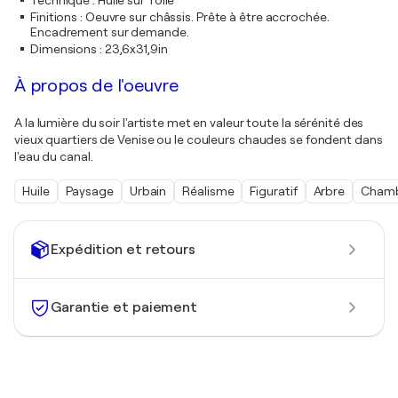
Technique
:
Huile sur Toile
Finitions
:
Oeuvre sur châssis. Prête à être accrochée.
Encadrement sur demande.
Dimensions
:
23,6x31,9in
À propos de l'oeuvre
A la lumière du soir l'artiste met en valeur toute la sérénité des
vieux quartiers de Venise ou le couleurs chaudes se fondent dans
l'eau du canal.
Huile
Paysage
Urbain
Réalisme
Figuratif
Arbre
Cham
Expédition et retours
Garantie et paiement