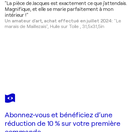
"La pièce de Jacques est exactement ce que j'attendais.
Magnifique, et elle se marie parfaitement à mon
intérieur !"
Un amateur d'art, achat effectué en juillet 2024:
"Le
marais de Maillezais",
Huile sur Toile
,
31,5x31,5in
JACQUES
MAJOS
Vous avez adoré cette oeuvre mais elle est vendue ?
Lumière du soir sur le canal
Abonnez-vous et bénéficiez d’une
Je passe commande
réduction de 10 % sur votre première