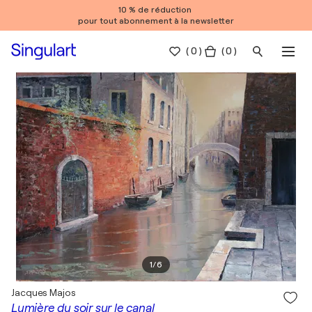
10 % de réduction
pour tout abonnement à la newsletter
(
0
)
( 0 )
1
/
6
Jacques Majos
Lumière du soir sur le canal