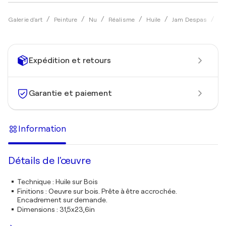
Ô 
Galerie d'art
Peinture
Nu
Réalisme
Huile
Jam Despas
Expédition et retours
Garantie et paiement
Information
Détails de l'œuvre
Technique
:
Huile sur Bois
Finitions
:
Oeuvre sur bois. Prête à être accrochée.
Encadrement sur demande.
Dimensions
:
31,5x23,6in