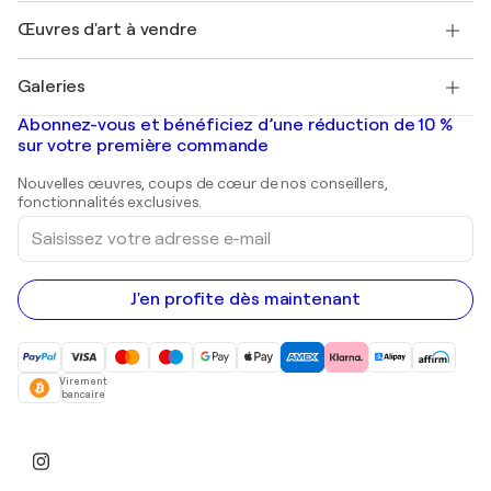
Emplois
+33 1 76 44 06 42
Henri Matisse
Découvrez une sélection d'art original
Œuvres d'art à vendre
Marc Chagall
Pablo Picasso
Tableaux à vendre
Salvador Dalí
Galeries
Tableaux abstraits à vendre
Banksy
Peintures à l'huile
Mr. Brainwash
Galeries d'art en France
Abonnez-vous et bénéficiez d’une réduction de 10 %
Peintures de paysage
Shepard Fairey
Galeries d'art en Belgique
sur votre première commande
Estampes
Sculptures
Nouvelles œuvres, coups de cœur de nos conseillers,
Peintures acryliques
fonctionnalités exclusives.
Saisissez
votre
adresse
e-
mail
J'en profite dès maintenant
Virement
bancaire