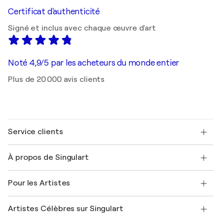
Certificat d'authenticité
Signé et inclus avec chaque œuvre d'art
Noté 4,9/5 par les acheteurs du monde entier
Plus de 20 000 avis clients
Service clients
Nous contacter
À propos de Singulart
Expédition
Politique de retour
A propos de nous
Témoignages de clients
Pour les Artistes
FAQ
Offrir une carte cadeau
Sociétés affiliées
Rejoignez notre programme commercial
Rejoindre Singulart en tant qu'artiste
Nos artistes
Mon compte
Artistes Célèbres sur Singulart
Se connecter en tant qu'Artiste
Magazine Singulart
Protection acheteur