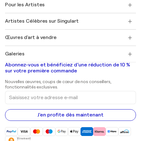
Témoignages de clients
Pour les Artistes
FAQ
Offrir une carte cadeau
Sociétés affiliées
Rejoignez notre programme commercial
Rejoindre Singulart en tant qu'artiste
Nos artistes
Mon compte
Artistes Célèbres sur Singulart
Se connecter en tant qu'Artiste
Magazine Singulart
Protection acheteur
Emplois
+33 1 76 44 06 42
Henri Matisse
Découvrez une sélection d'art original
Œuvres d'art à vendre
Marc Chagall
Pablo Picasso
Tableaux à vendre
Salvador Dalí
Galeries
Tableaux abstraits à vendre
Banksy
Peintures à l'huile
Mr. Brainwash
Galeries d'art en France
Abonnez-vous et bénéficiez d’une réduction de 10 %
Peintures de paysage
Shepard Fairey
Galeries d'art en Belgique
sur votre première commande
Estampes
Sculptures
Nouvelles œuvres, coups de cœur de nos conseillers,
Peintures acryliques
fonctionnalités exclusives.
Saisissez
votre
adresse
e-
mail
J'en profite dès maintenant
Virement