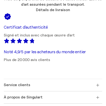
d'art assurées pendant le transport.
Détails de livraison
Certificat d'authenticité
Signé et inclus avec chaque œuvre d'art
Noté 4,9/5 par les acheteurs du monde entier
Plus de 20 000 avis clients
Service clients
Nous contacter
À propos de Singulart
Expédition
Politique de retour
A propos de nous