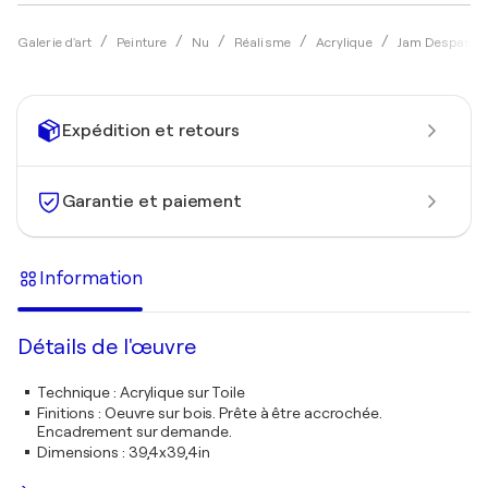
Galerie d'art
Peinture
Nu
Réalisme
Acrylique
Jam Despas
Expédition et retours
Garantie et paiement
Information
Détails de l'œuvre
Technique
:
Acrylique sur Toile
Finitions
:
Oeuvre sur bois. Prête à être accrochée.
Encadrement sur demande.
Dimensions
:
39,4x39,4in