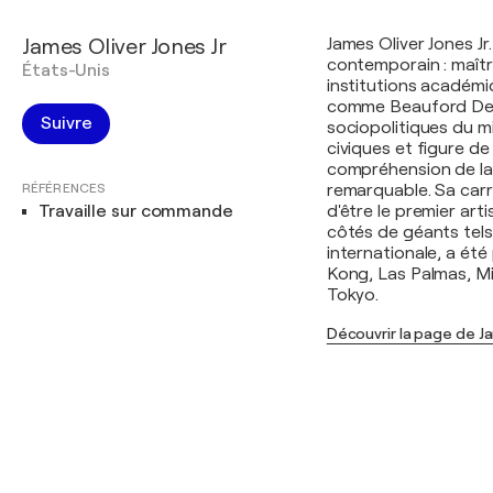
James Oliver Jones Jr
James Oliver Jones Jr
contemporain : maîtr
États-Unis
institutions académi
comme Beauford Del
Suivre
sociopolitiques du mil
civiques et figure d
compréhension de la 
RÉFÉRENCES
remarquable. Sa carr
Travaille sur commande
d'être le premier arti
côtés de géants tel
internationale, a ét
Kong, Las Palmas, Mi
Tokyo.
Découvrir la page de Ja