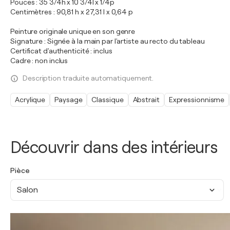
Pouces : 35 3/4h x 10 3/4l x 1/4p
Centimètres : 90,81 h x 27,31 l x 0,64 p
Peinture originale unique en son genre
Signature : Signée à la main par l'artiste au recto du tableau
Certificat d'authenticité : inclus
Cadre : non inclus
Description traduite automatiquement.
Acrylique
Paysage
Classique
Abstrait
Expressionnisme
Découvrir dans des intérieurs
Pièce
Salon