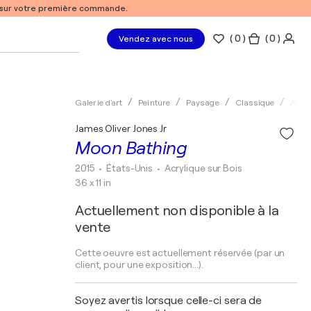
% sur votre première commande.
(
0
)
( 0 )
Vendez avec nous
Galerie d'art
Peinture
Paysage
Classique
Acryl
James Oliver Jones Jr
Moon Bathing
2015
• États-Unis
•
Acrylique sur Bois
36 x 11 in
Actuellement non disponible à la
vente
Cette oeuvre est actuellement réservée (par un
client, pour une exposition...).
Soyez avertis lorsque celle-ci sera de