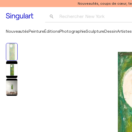
Nouveautés, coups de cœur, t
Rechercher 
New York
Photographie
Nouveautés
Peinture
Éditions
Photographie
Sculpture
Dessin
Artistes
Pop Art
Pablo Picasso