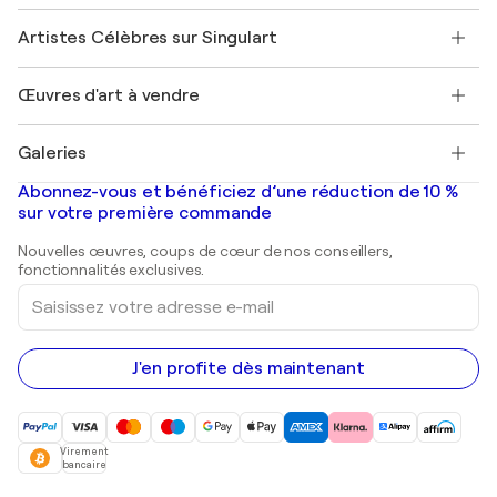
Sociétés affiliées
Rejoignez notre programme commercial
Rejoindre Singulart en tant qu'artiste
Nos artistes
Mon compte
Artistes Célèbres sur Singulart
Se connecter en tant qu'Artiste
Magazine Singulart
Protection acheteur
Emplois
+33 1 76 44 06 42
Henri Matisse
Découvrez une sélection d'art original
Œuvres d'art à vendre
Marc Chagall
Pablo Picasso
Tableaux à vendre
Salvador Dalí
Galeries
Tableaux abstraits à vendre
Banksy
Peintures à l'huile
Mr. Brainwash
Galeries d'art en France
Abonnez-vous et bénéficiez d’une réduction de 10 %
Peintures de paysage
Shepard Fairey
Galeries d'art en Belgique
sur votre première commande
Estampes
Sculptures
Nouvelles œuvres, coups de cœur de nos conseillers,
Peintures acryliques
fonctionnalités exclusives.
Saisissez
votre
adresse
e-
mail
J'en profite dès maintenant
Virement
bancaire