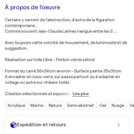
À propos de l'oeuvre
Certains y verront de l'abstraction, d'autre de la figuration
contemporaine ...
Comme souvent Jean-Claude Lannes navigue entre les 2 ....
Avec toujours cette volonté de mouvement, de luminosité et de
suggestion.
Réalisation sur toile Libre - Finition vernis satiné
Format du carré 36x36cm environ - Surface peinte 35x35cm
A encadrer en sous-verre, sur passe partout ou à adapter en
collage ou autre sur châssis toilés.
Création sélectionnée et exposée
…
Lire plus
Acrylique
Marine
Nature
Semi-abstrait
Ciel
Nuage
V
Expédition et retours