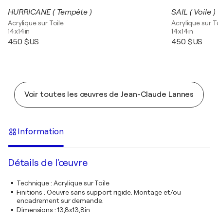
HURRICANE ( Tempête )
SAIL ( Voile )
Acrylique sur Toile
Acrylique sur T
14x14in
14x14in
450 $US
450 $US
Voir toutes les œuvres de Jean-Claude Lannes
Information
Détails de l'œuvre
Technique
:
Acrylique sur Toile
Finitions
:
Oeuvre sans support rigide. Montage et/ou
encadrement sur demande.
Dimensions
:
13,8x13,8in