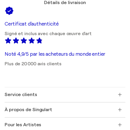
Détails de livraison
Certificat d'authenticité
Signé et inclus avec chaque œuvre d'art
Noté 4,9/5 par les acheteurs du monde entier
Plus de 20 000 avis clients
Service clients
Nous contacter
À propos de Singulart
Expédition
Politique de retour
A propos de nous
Témoignages de clients
Pour les Artistes
FAQ
Offrir une carte cadeau