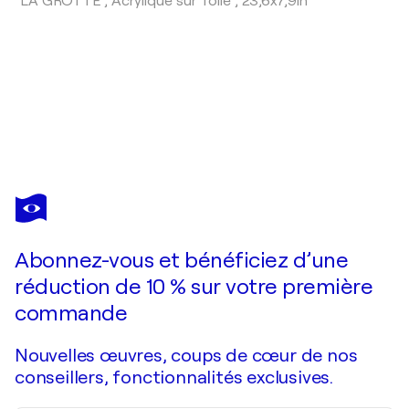
"LA GROTTE",
Acrylique sur Toile
,
23,6x7,9in
JEAN-CLAUDE LANNES
MAREE INTREPIDE
450 $US
Faire une offre
Acquérir
Abonnez-vous et bénéficiez d’une
réduction de 10 % sur votre première
commande
Nouvelles œuvres, coups de cœur de nos
conseillers, fonctionnalités exclusives.