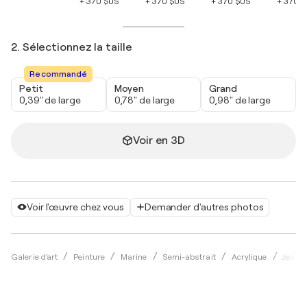
+ 370 $US
+ 370 $US
+ 370 $US
+ 370 
2. Sélectionnez la taille
Recommandé
Petit
Moyen
Grand
0,39" de large
0,78" de large
0,98" de large
Voir en 3D
Voir l'œuvre chez vous
Demander d'autres photos
Galerie d'art
Peinture
Marine
Semi-abstrait
Acrylique
Jean-