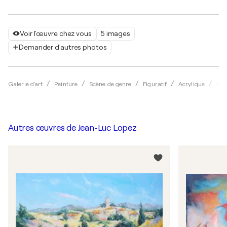
Voir l'œuvre chez vous
5 images
Demander d'autres photos
Galerie d'art
Peinture
Scène de genre
Figuratif
Acrylique
Jea
Autres œuvres de
Jean-Luc Lopez