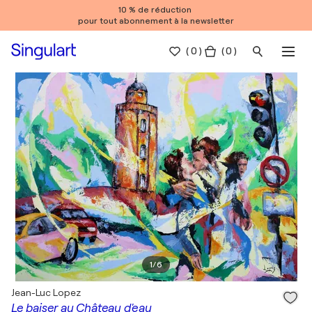
10 % de réduction
pour tout abonnement à la newsletter
(
0
)
( 0 )
1
/
6
Jean-Luc Lopez
Le baiser au Château d'eau