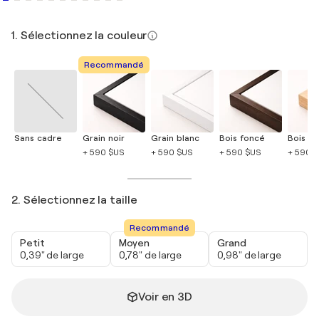
1. Sélectionnez la couleur
Recommandé
Sans cadre
Grain noir
Grain blanc
Bois foncé
Bois cla
+ 590 $US
+ 590 $US
+ 590 $US
+ 590 
2. Sélectionnez la taille
Recommandé
Petit
Moyen
Grand
0,39" de large
0,78" de large
0,98" de large
Voir en 3D