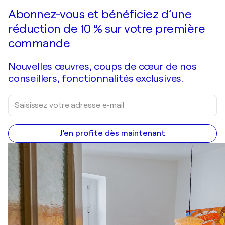
Faire une offre
Acquérir
Abonnez-vous et bénéficiez d’une
réduction de 10 % sur votre première
commande
Nouvelles œuvres, coups de cœur de nos
conseillers, fonctionnalités exclusives.
J'en profite dès maintenant