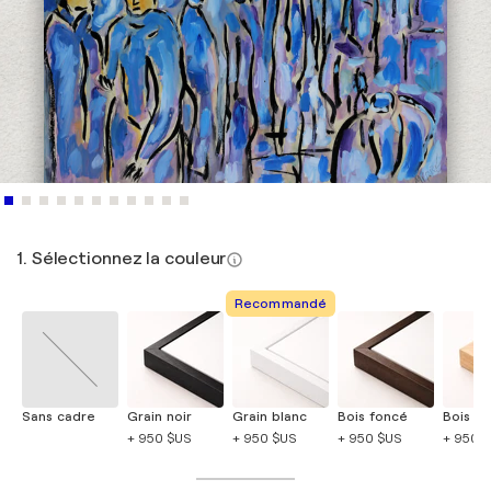
1. Sélectionnez la couleur
Recommandé
Sans cadre
Grain noir
Grain blanc
Bois foncé
Bois cla
+ 950 $US
+ 950 $US
+ 950 $US
+ 950 