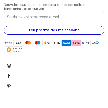
Sculptures
Nouvelles œuvres, coups de cœur de nos conseillers,
Peintures acryliques
fonctionnalités exclusives.
Saisissez
votre
adresse
e-
mail
J'en profite dès maintenant
Virement
bancaire