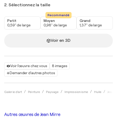
2. Sélectionnez la taille
Recommandé
Petit
Moyen
Grand
0,59" de large
0,98" de large
1,37" de large
Voir en 3D
Voir l'œuvre chez vous
8 images
Demander d'autres photos
Galerie d'art
Peinture
Paysage
Impressionisme
Huile
Jean M
Autres œuvres de
Jean Mirre