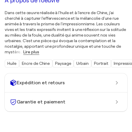
À propos de l'oeuvre
Dans cette œuvre réalisée à l'huile et à l'encre de Chine, j'ai
cherché à capturer l'effervescence et la mélancolie d'une rue
animée à travers le prisme de l'impressionnisme. Les couleurs
vives et les traits expressifs invitent à une réflexion sur la solitude
au milieu de la foule, une dualité qui anime souvent nos vies
urbaines. C'est une pièce qui évoque la contemplation et la
nostalgie, apportant une profondeur unique et une touche de
mystère
…
Lire plus
Huile
Encre de Chine
Paysage
Urbain
Portrait
Impressi
Expédition et retours
Garantie et paiement