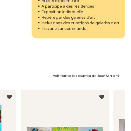
Artiste expérimenté
A participé à des résidences
Exposition individuelle
Repéré par des galeries d'art
Inclus dans des curations de galeries d'art
Travaille sur commande
Voir toutes les œuvres de Jean Mirre