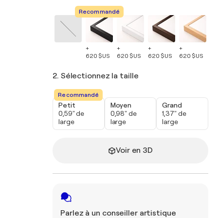
Recommandé
+
+
+
+
+
620 $US
620 $US
620 $US
620 $US
62
2. Sélectionnez la taille
Recommandé
Petit
Moyen
Grand
0,59" de
0,98" de
1,37" de
large
large
large
Voir en 3D
Parlez à un conseiller artistique