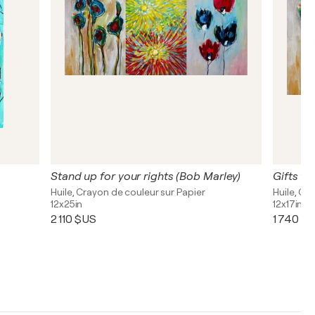
Stand up for your rights (Bob Marley)
Gifts fr
Huile, Crayon de couleur sur Papier
Huile, Cr
12x25in
12x17in
2 110 $US
1 740 $