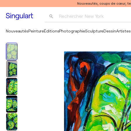
Nouveautés, coups de cœur, t
Rechercher 
New York
Photographie
Nouveautés
Peinture
Éditions
Photographie
Sculpture
Dessin
Artistes
Pop Art
Pablo Picasso