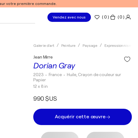
% sur votre première commande.
(
0
)
( 0 )
Vendez avec nous
Galerie d'art
Peinture
Paysage
Expressionnisme
Jean Mirre
Dorian Gray
2023
• France
•
Huile, Crayon de couleur sur
Papier
12 x 8 in
990 $US
Acquérir cette œuvre