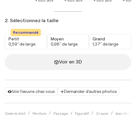
+ 620 $US
+ 620 $US
+ 620 $US
+ 620 
2. Sélectionnez la taille
Recommandé
Petit
Moyen
Grand
0,59" de large
0,98" de large
1,37" de large
Voir en 3D
Voir l'œuvre chez vous
Demander d'autres photos
Galerie d'art
Peinture
Paysage
Figuratif
Crayon
Jean Mirre