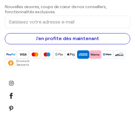
Sculptures
Nouvelles œuvres, coups de cœur de nos conseillers,
Peintures acryliques
fonctionnalités exclusives.
Saisissez
votre
adresse
e-
mail
J'en profite dès maintenant
Virement
bancaire