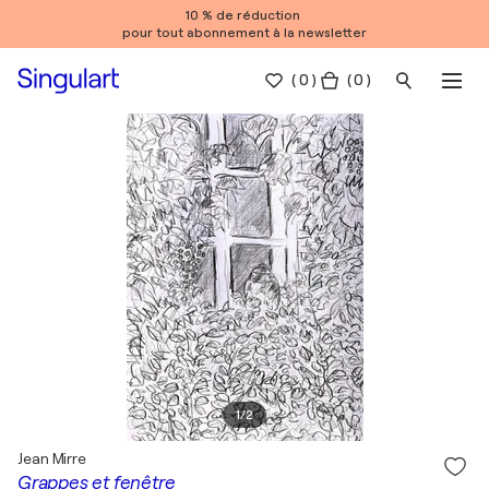
10 % de réduction
pour tout abonnement à la newsletter
(
0
)
( 0 )
1
/
2
Jean Mirre
Grappes et fenêtre