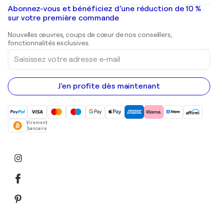
Peintures à l'huile
Mr. Brainwash
Galeries d'art en France
Abonnez-vous et bénéficiez d’une réduction de 10 %
Peintures de paysage
Shepard Fairey
Galeries d'art en Belgique
sur votre première commande
Estampes
Sculptures
Nouvelles œuvres, coups de cœur de nos conseillers,
Peintures acryliques
fonctionnalités exclusives.
Saisissez
votre
adresse
e-
mail
J'en profite dès maintenant
Virement
bancaire