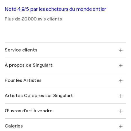
Noté 4,9/5 par les acheteurs du monde entier
Plus de 20 000 avis clients
Service clients
Nous contacter
À propos de Singulart
Expédition
Politique de retour
A propos de nous
Témoignages de clients
Pour les Artistes
FAQ
Offrir une carte cadeau
Sociétés affiliées
Rejoignez notre programme commercial
Rejoindre Singulart en tant qu'artiste
Nos artistes
Mon compte
Artistes Célèbres sur Singulart
Se connecter en tant qu'Artiste
Magazine Singulart
Protection acheteur
Emplois
+33 1 76 44 06 42
Henri Matisse
Découvrez une sélection d'art original
Œuvres d'art à vendre
Marc Chagall
Pablo Picasso
Tableaux à vendre
Salvador Dalí
Galeries
Tableaux abstraits à vendre
Banksy