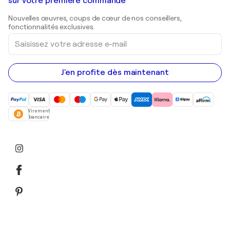
Galeries d'art en Belgique
sur votre première commande
Estampes
Sculptures
Nouvelles œuvres, coups de cœur de nos conseillers,
Peintures acryliques
fonctionnalités exclusives.
Saisissez
votre
adresse
e-
mail
J'en profite dès maintenant
Virement
bancaire