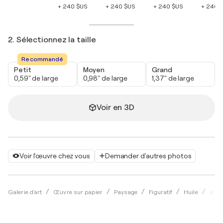
+ 240 $US
+ 240 $US
+ 240 $US
+ 240 
2. Sélectionnez la taille
Recommandé
Petit
Moyen
Grand
0,59" de large
0,98" de large
1,37" de large
Voir en 3D
Voir l'œuvre chez vous
Demander d'autres photos
Galerie d'art
Œuvre sur papier
Paysage
Figuratif
Huile
Jean