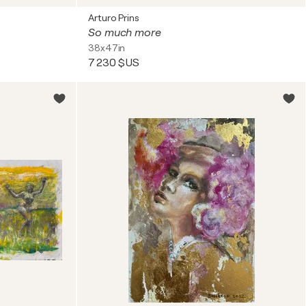
Arturo Prins
So much more
38x47in
7 230 $US