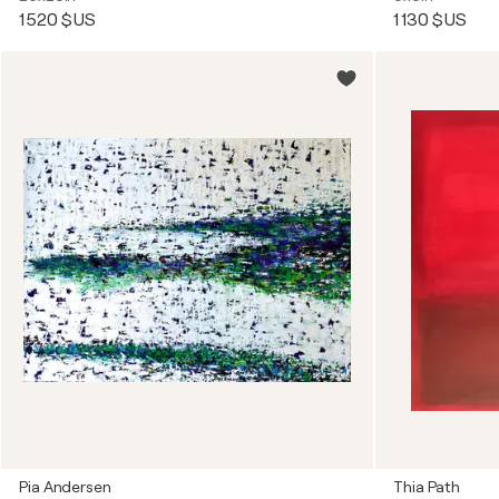
1 520 $US
1 130 $US
Pia Andersen
Thia Path