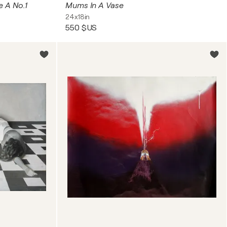
e A No.1
Mums In A Vase
24x18in
550 $US