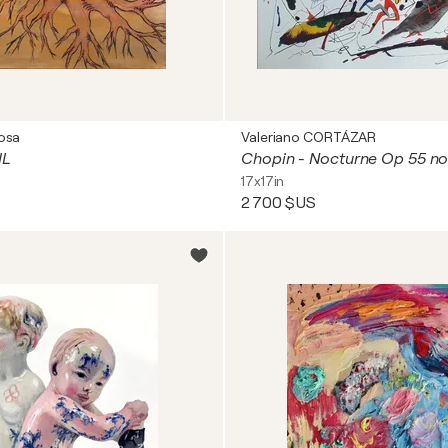
osa
Valeriano CORTÁZAR
IL
Chopin - Nocturne Op 55 no
17x17in
2 700 $US