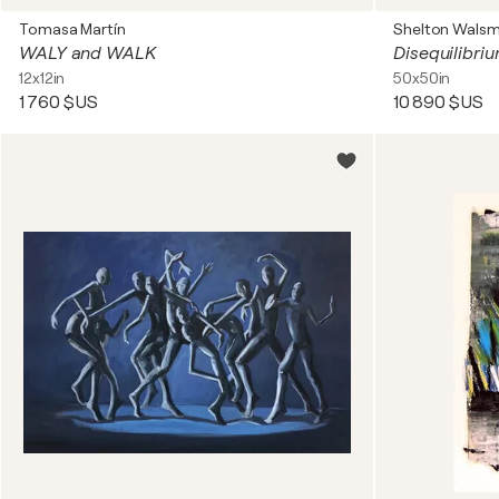
Tomasa Martín
Shelton Walsm
WALY and WALK
Disequilibri
12x12in
50x50in
1 760 $US
10 890 $US