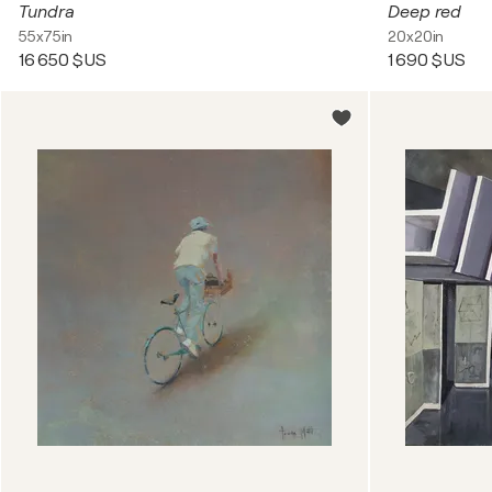
Tundra
Deep red
55x75in
20x20in
16 650 $US
1 690 $US