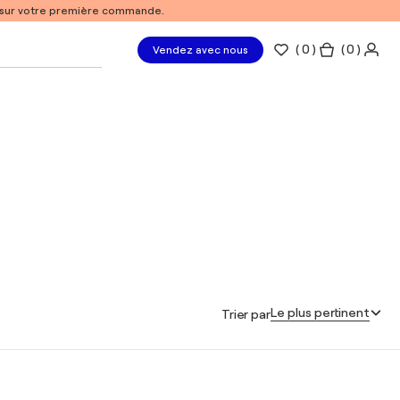
% sur votre première commande.
(
0
)
( 0 )
Vendez avec nous
Le plus pertinent
Trier par