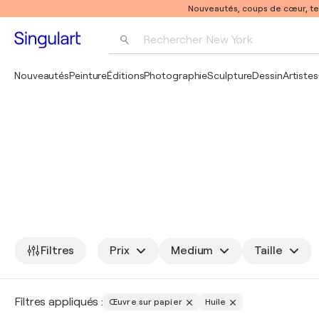
Nouveautés, coups de cœur, t
Rechercher 
New York
Photographie
Nouveautés
Peinture
Éditions
Photographie
Sculpture
Dessin
Artistes
Pop Art
Pablo Picasso
Filtres
Prix
Medium
Taille
Filtres appliqués :
Œuvre sur papier
Huile