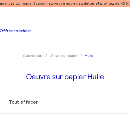
endances du moment :
abonnez-vous à notre newsletter et profitez de -10 
Offres spéciales
Huile
Galerie d'art
Œuvre sur papier
Oeuvre sur papier Huile
Tout effacer