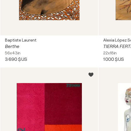
Baptiste Laurent
Alexia López S
Berthe
TIERRA FERT
56x43in
22x18in
3 690 $US
1 000 $US