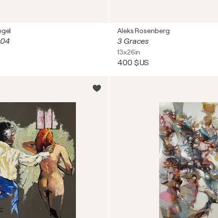
egel
Aleks Rosenberg
004
3 Graces
13x26in
400 $US