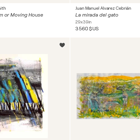
ith
Juan Manuel Alvarez Cebrián
um or Moving House
La mirada del gato
29x39in
3 560 $US