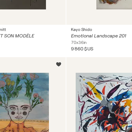
mitt
Kayo Shido
 ET SON MODÈLE
Emotional Landscape 201
70x36in
9 860 $US