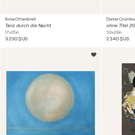
Ilona Ottenbreit
Dieter Crumbi
Tanz durch die Nacht
ohne Titel 2
17x25in
39x28in
3 230 $US
2 340 $US