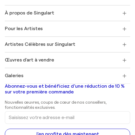
Nous contacter
À propos de Singulart
Expédition
Politique de retour
A propos de nous
Témoignages de clients
Pour les Artistes
FAQ
Offrir une carte cadeau
Sociétés affiliées
Rejoignez notre programme commercial
Rejoindre Singulart en tant qu'artiste
Nos artistes
Mon compte
Artistes Célèbres sur Singulart
Se connecter en tant qu'Artiste
Magazine Singulart
Protection acheteur
Emplois
+33 1 76 44 06 42
Henri Matisse
Découvrez une sélection d'art original
Œuvres d'art à vendre
Marc Chagall
Pablo Picasso
Tableaux à vendre
Salvador Dalí
Galeries
Tableaux abstraits à vendre
Banksy
Peintures à l'huile
Mr. Brainwash
Galeries d'art en France
Abonnez-vous et bénéficiez d’une réduction de 10 %
Peintures de paysage
Shepard Fairey
Galeries d'art en Belgique
sur votre première commande
Estampes
Sculptures
Nouvelles œuvres, coups de cœur de nos conseillers,
Peintures acryliques
fonctionnalités exclusives.
Saisissez
votre
adresse
e-
mail
J'en profite dès maintenant