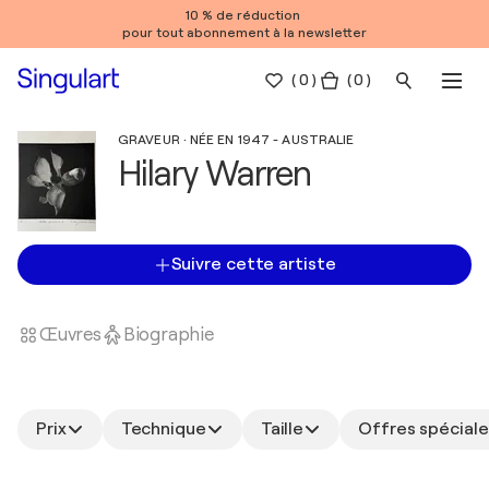
10 % de réduction
pour tout abonnement à la newsletter
(
0
)
( 0 )
GRAVEUR · NÉE EN 1947 - AUSTRALIE
Hilary Warren
Suivre cette artiste
Œuvres
Biographie
Prix
Technique
Taille
Offres spéciale