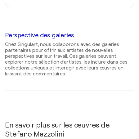
Arto Gallery online / France - France, France
1990
2018
Galleria Tendenza 90 / Parma - Parma, Italie
2025
Gallery OnArt, Firenze, Italie
Artalistic Gallery online / France - France, France
1989
Galleria Montmartre / Parma - Parma, Italie
2025
Perspective des galeries
Artsper Gallery online / Parigi - Parigi, France
Chez Singulart, nous collaborons avec des galeries
2025
partenaires pour offrir aux artistes de nouvelles
Chairish Gallery online / America - America, États-
perspectives sur leur travail. Ces galeries peuvent
Unis
explorer notre sélection d'artistes, les inclure dans des
collections uniques et interagir avec leurs œuvres en
2025
laissant des commentaires.
Artsy Opulent Gallery online / London - London,
Royaume-Uni
2025
Zatista Gallery online / America - America, États-
Unis
2025
En savoir plus sur les œuvres de
Rise Art Gallery online / London - London,
Royaume-Uni
Stefano Mazzolini