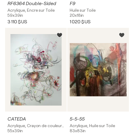
RF6364 Double-Sided
F9
Acrylique, Encre sur Toile
Huile sur Toile
59x39in
20x18in
3 110 $US
1 020 $US
CATEDA
5-5-55
Acrylique, Crayon de couleur sur Carton
Acrylique, Huile sur Toile
55x39in
83x83in