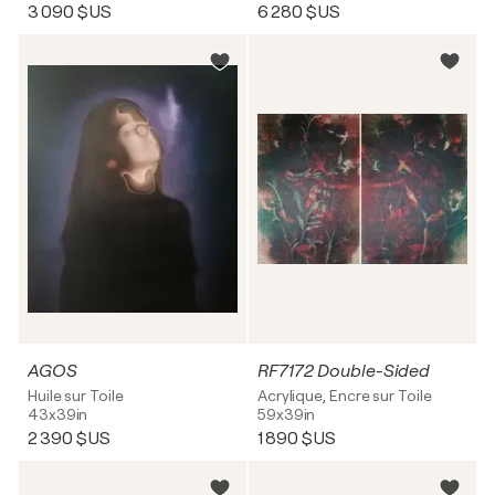
3 090 $US
6 280 $US
AGOS
RF7172 Double-Sided
Huile sur Toile
Acrylique, Encre sur Toile
43x39in
59x39in
2 390 $US
1 890 $US