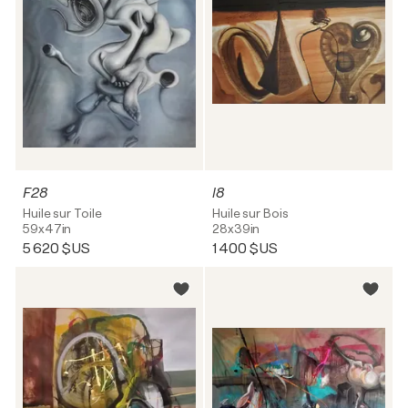
F28
l8
Huile sur Toile
Huile sur Bois
59x47in
28x39in
5 620 $US
1 400 $US