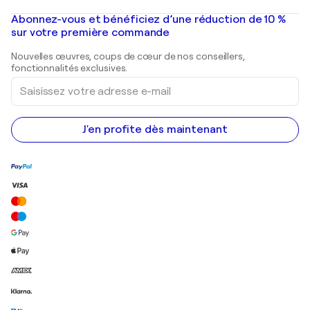
Peintures à l'huile
Mr. Brainwash
Galeries d'art en France
Abonnez-vous et bénéficiez d’une réduction de 10 %
Peintures de paysage
Shepard Fairey
Galeries d'art en Belgique
sur votre première commande
Estampes
Sculptures
Nouvelles œuvres, coups de cœur de nos conseillers,
Peintures acryliques
fonctionnalités exclusives.
Saisissez
votre
adresse
e-
mail
J'en profite dès maintenant