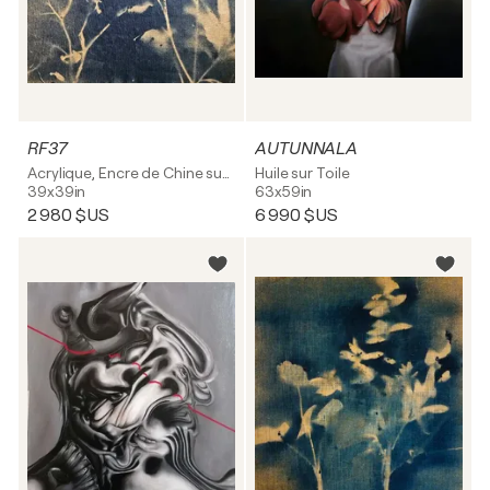
RF37
AUTUNNALA
Acrylique, Encre de Chine sur Lin
Huile sur Toile
39x39in
63x59in
2 980 $US
6 990 $US