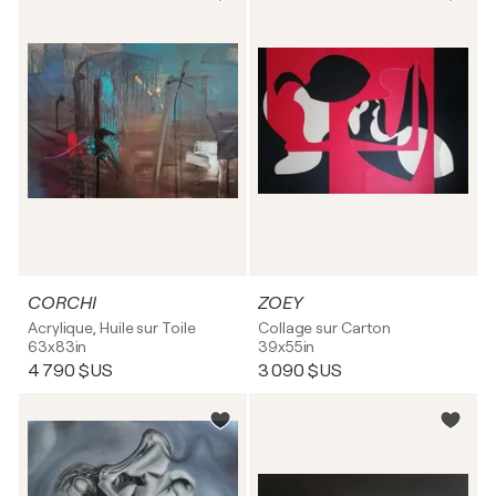
CORCHI
ZOEY
Acrylique, Huile sur Toile
Collage sur Carton
63x83in
39x55in
4 790 $US
3 090 $US