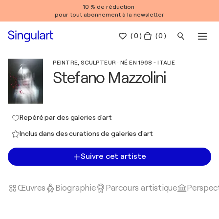
10 % de réduction
pour tout abonnement à la newsletter
(
0
)
( 0 )
PEINTRE, SCULPTEUR · NÉ EN 1968 - ITALIE
Stefano Mazzolini
Repéré par des galeries d'art
Inclus dans des curations de galeries d'art
Suivre cet artiste
Œuvres
Biographie
Parcours artistique
Perspect