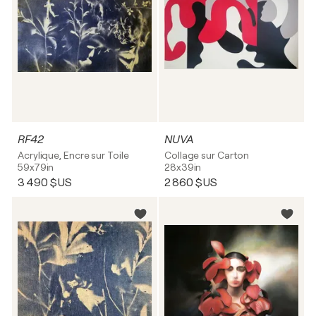
RF42
NUVA
Acrylique, Encre sur Toile
Collage sur Carton
59x79in
28x39in
3 490 $US
2 860 $US