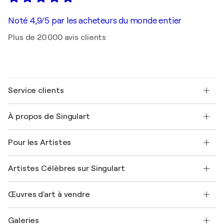
Noté 4,9/5 par les acheteurs du monde entier
Plus de 20 000 avis clients
Service clients
Nous contacter
À propos de Singulart
Expédition
Politique de retour
A propos de nous
Témoignages de clients
Pour les Artistes
FAQ
Offrir une carte cadeau
Sociétés affiliées
Rejoignez notre programme commercial
Rejoindre Singulart en tant qu'artiste
Nos artistes
Mon compte
Artistes Célèbres sur Singulart
Se connecter en tant qu'Artiste
Magazine Singulart
Protection acheteur
Emplois
+33 1 76 44 06 42
Henri Matisse
Découvrez une sélection d'art original
Œuvres d'art à vendre
Marc Chagall
Pablo Picasso
Tableaux à vendre
Salvador Dalí
Galeries
Tableaux abstraits à vendre
Banksy