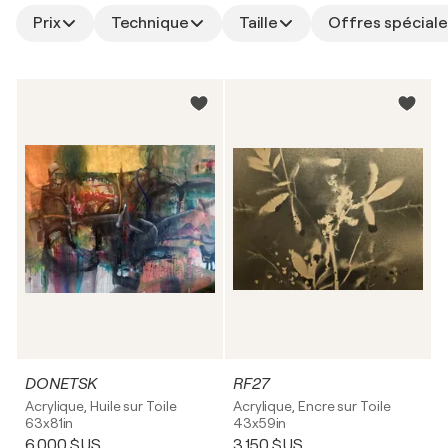
Prix
Technique
Taille
Offres spéciale
DONETSK
RF27
Acrylique, Huile sur Toile
Acrylique, Encre sur Toile
63x81in
43x59in
6 000 $US
3 150 $US