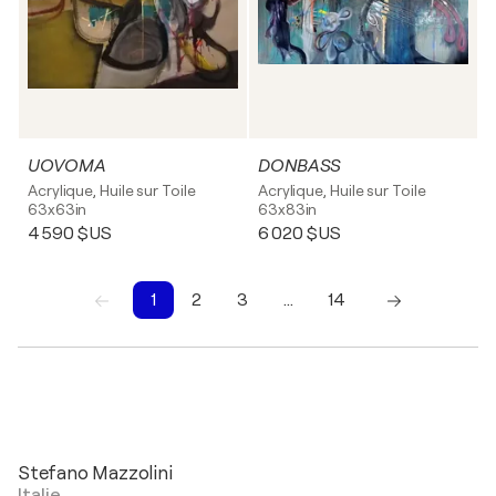
UOVOMA
DONBASS
Acrylique, Huile sur Toile
Acrylique, Huile sur Toile
63x63in
63x83in
4 590 $US
6 020 $US
1
2
3
…
14
1
2
3
4
5
6
7
8
9
10
Stefano Mazzolini
Italie