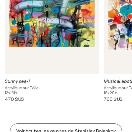
Sunny sea-I
Musical abstr
Acrylique sur Toile
Acrylique sur T
12x16in
16x20in
470 $US
700 $US
Voir toutes les œuvres de Stanislav Bojankov