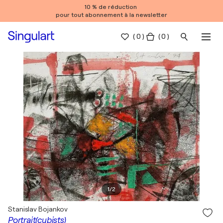
10 % de réduction
pour tout abonnement à la newsletter
(
0
)
( 0 )
1
/
2
Stanislav Bojankov
Portrait(cubists)