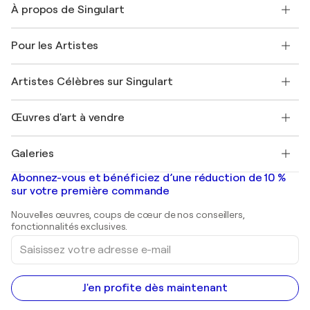
À propos de Singulart
Expédition
Politique de retour
A propos de nous
Témoignages de clients
Pour les Artistes
FAQ
Offrir une carte cadeau
Sociétés affiliées
Rejoignez notre programme commercial
Rejoindre Singulart en tant qu'artiste
Nos artistes
Mon compte
Artistes Célèbres sur Singulart
Se connecter en tant qu'Artiste
Magazine Singulart
Protection acheteur
Emplois
+33 1 76 44 06 42
Henri Matisse
Découvrez une sélection d'art original
Œuvres d'art à vendre
Marc Chagall
Pablo Picasso
Tableaux à vendre
Salvador Dalí
Galeries
Tableaux abstraits à vendre
Banksy
Peintures à l'huile
Mr. Brainwash
Galeries d'art en France
Abonnez-vous et bénéficiez d’une réduction de 10 %
Peintures de paysage
Shepard Fairey
Galeries d'art en Belgique
sur votre première commande
Estampes
Sculptures
Nouvelles œuvres, coups de cœur de nos conseillers,
Peintures acryliques
fonctionnalités exclusives.
Saisissez
votre
adresse
e-
mail
J'en profite dès maintenant