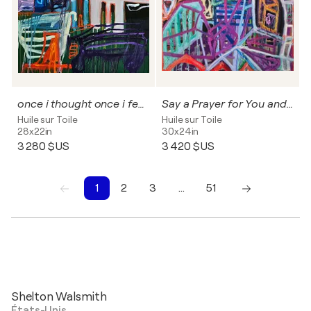
once i thought once i feel once i tasted once i saw
Say a Prayer for You and Me Say a Prayer for AI
Huile sur Toile
Huile sur Toile
28x22in
30x24in
3 280 $US
3 420 $US
1
2
3
…
51
1
2
3
4
5
6
7
8
9
10
Shelton Walsmith
États-Unis