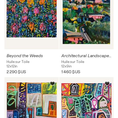
Beyond the Weeds
Architectural Landscape no.4
Huile sur Toile
Huile sur Toile
12x12in
12x9in
2 290 $US
1 460 $US