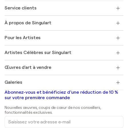
Service clients
Nous contacter
À propos de Singulart
Expédition
Politique de retour
A propos de nous
Témoignages de clients
Pour les Artistes
FAQ
Offrir une carte cadeau
Sociétés affiliées
Rejoignez notre programme commercial
Rejoindre Singulart en tant qu'artiste
Nos artistes
Mon compte
Artistes Célèbres sur Singulart
Se connecter en tant qu'Artiste
Magazine Singulart
Protection acheteur
Emplois
+33 1 76 44 06 42
Henri Matisse
Découvrez une sélection d'art original
Œuvres d'art à vendre
Marc Chagall
Pablo Picasso
Tableaux à vendre
Salvador Dalí
Galeries
Tableaux abstraits à vendre
Banksy
Peintures à l'huile
Mr. Brainwash
Galeries d'art en France
Abonnez-vous et bénéficiez d’une réduction de 10 %
Peintures de paysage
Shepard Fairey
Galeries d'art en Belgique
sur votre première commande
Estampes
Sculptures
Nouvelles œuvres, coups de cœur de nos conseillers,
Peintures acryliques
fonctionnalités exclusives.
Saisissez
votre
adresse