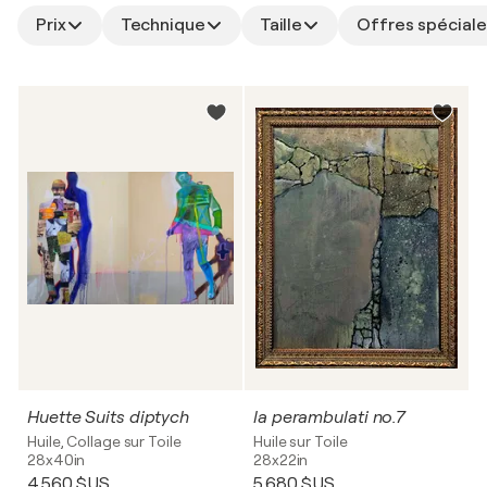
Prix
Technique
Taille
Offres spéciale
Huette Suits diptych
la perambulati no.7
Huile, Collage sur Toile
Huile sur Toile
28x40in
28x22in
4 560 $US
5 680 $US