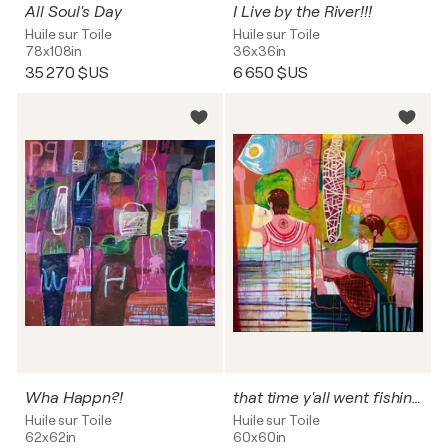
All Soul's Day
I Live by the River!!!
Huile sur Toile
Huile sur Toile
78x108in
36x36in
35 270 $US
6 650 $US
Wha Happn?!
that time y'all went fishin with aunty teebs and got a hook in y'alls lip
Huile sur Toile
Huile sur Toile
62x62in
60x60in