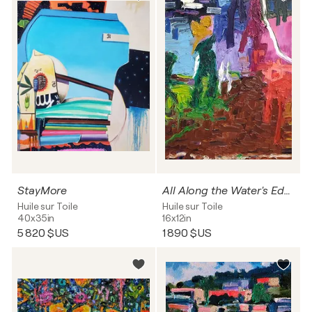
StayMore
All Along the Water's Edge at Dus
Huile sur Toile
Huile sur Toile
40x35in
16x12in
5 820 $US
1 890 $US