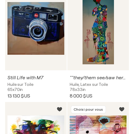
Still Life with M7
""they/them see/saw her/she now/then""
Huile sur Toile
Huile, Latex sur Toile
65x70in
78x33in
13 130 $US
8 000 $US
Choisi pour vous