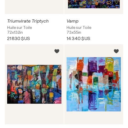
Triumvirate Triptych
Vamp
Huile sur Toile
Huile sur Toile
72x132in
73x55in
21 830 $US
14 340 $US