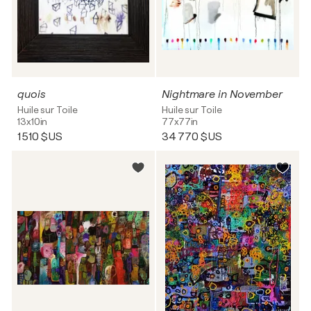
quois
Nightmare in November
Huile sur Toile
Huile sur Toile
13x10in
77x77in
1 510 $US
34 770 $US