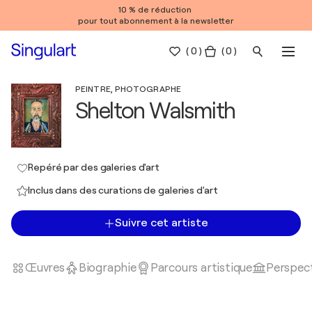
10 % de réduction
pour tout abonnement à la newsletter
(
0
)
( 0 )
PEINTRE, PHOTOGRAPHE
Shelton Walsmith
Repéré par des galeries d'art
Inclus dans des curations de galeries d'art
Suivre cet artiste
Œuvres
Biographie
Parcours artistique
Perspect