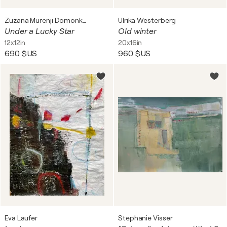
Zuzana Murenji Domonkos
Ulrika Westerberg
Under a Lucky Star
Old winter
12x12in
20x16in
690 $US
960 $US
Eva Laufer
Stephanie Visser