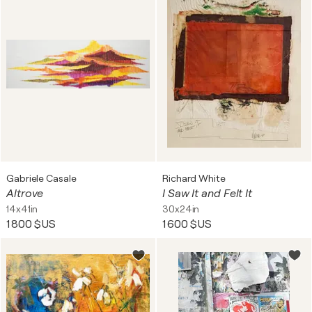
Gabriele Casale
Richard White
Altrove
I Saw It and Felt It
14x41in
30x24in
1 800 $US
1 600 $US