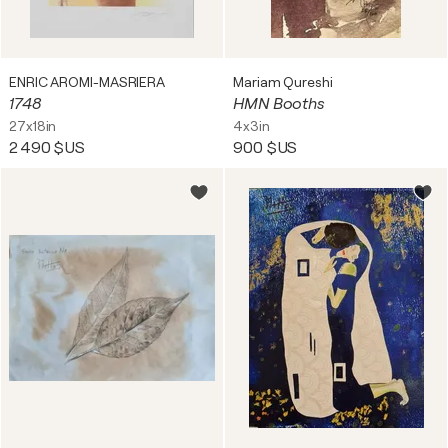
ENRIC AROMI-MASRIERA
Mariam Qureshi
1748
HMN Booths
27x18in
4x3in
2 490 $US
900 $US