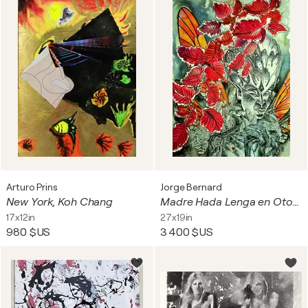
Arturo Prins
Jorge Bernard
New York, Koh Chang
Madre Hada Lenga en Otoño
17x12in
27x19in
980 $US
3 400 $US