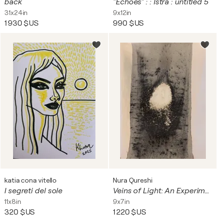
back
"Echoes" : : Istra : untitled 5
31x24in
9x12in
1 930 $US
990 $US
katia cona vitello
Nura Qureshi
I segreti del sole
Veins of Light: An Experimental Study in Chemigrams VI
11x8in
9x7in
320 $US
1 220 $US