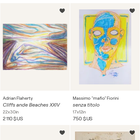
Adrian Flaherty
Massimo "mafio" Fiorini
Cliffs ande Beaches XXIV
senza titolo
22x30in
17x12in
2 110 $US
750 $US