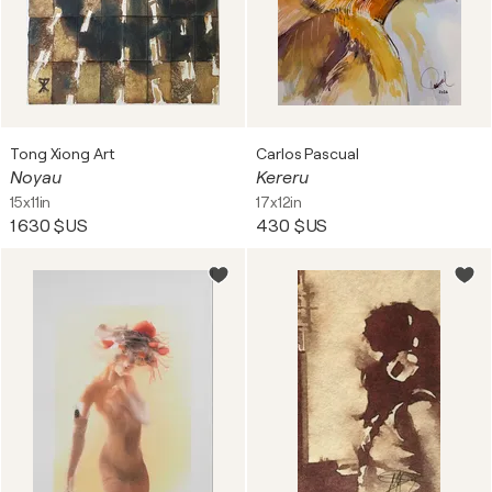
Tong Xiong Art
Carlos Pascual
Noyau
Kereru
15x11in
17x12in
1 630 $US
430 $US