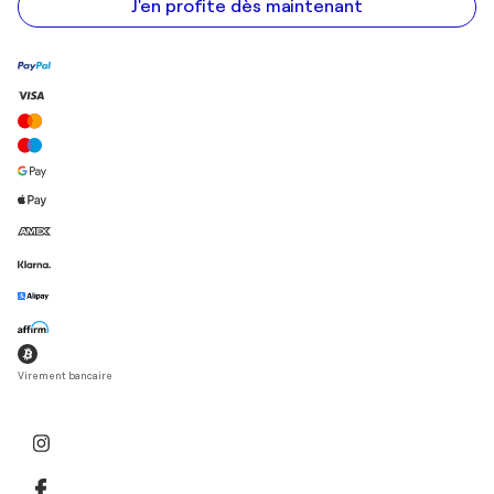
mail
J'en profite dès maintenant
Virement bancaire