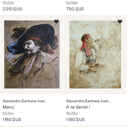
12x12in
12x19in
2 210 $US
750 $US
Alexandre Barbera-Ivanoff
Alexandre Barbera-Ivanoff
Manu
À ta Santé !
12x9in
16x12in
1 180 $US
1 190 $US