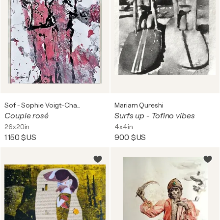
Sof - Sophie Voigt-Chadeyron
Mariam Qureshi
Couple rosé
Surfs up - Tofino vibes
26x20in
4x4in
1 150 $US
900 $US