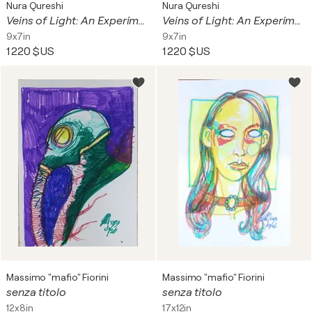
Nura Qureshi
Nura Qureshi
Veins of Light: An Experimental Study in Chemigrams IV
Veins of Light: An Experimental Study in Chemigrams III
9x7in
9x7in
1 220 $US
1 220 $US
Massimo "mafio" Fiorini
Massimo "mafio" Fiorini
senza titolo
senza titolo
12x8in
17x12in