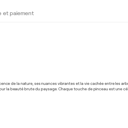
e et paiement
escence de la nature, ses nuances vibrantes et la vie cachée entre les a
our la beauté brute du paysage. Chaque touche de pinceau est une céléb