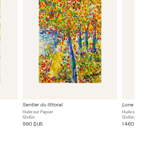
Sentier du littoral
Lone tr
Huile sur Papier
Huile sur
12x8in
12x8in
990 $US
1 460 $