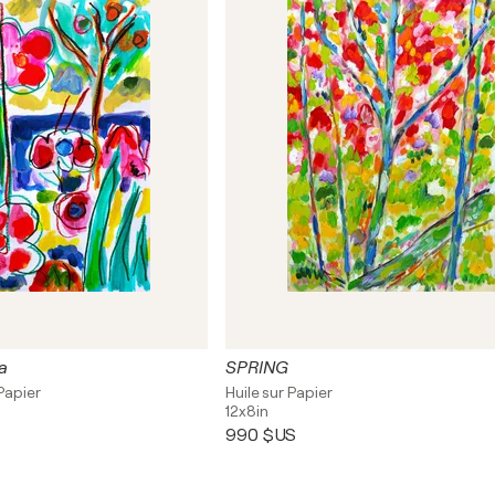
a
SPRING
Papier
Huile sur Papier
12x8in
990 $US