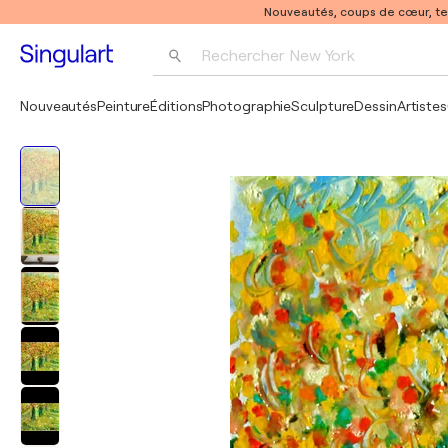
Nouveautés, coups de cœur, t
Rechercher 
New York
Photographie
Nouveautés
Peinture
Éditions
Photographie
Sculpture
Dessin
Artistes
Pop Art
Pablo Picasso