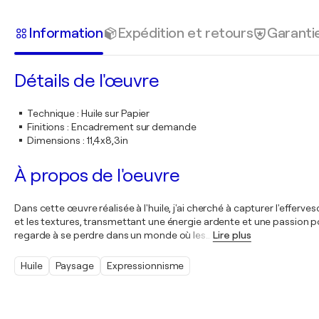
Information
Expédition et retours
Garanti
Détails de l'œuvre
Technique
:
Huile sur Papier
Finitions
:
Encadrement sur demande
Dimensions
:
11,4x8,3in
À propos de l'oeuvre
Dans cette œuvre réalisée à l'huile, j'ai cherché à capturer l'efferv
et les textures, transmettant une énergie ardente et une passion p
regarde à se perdre dans un monde où les
…
Lire plus
Huile
Paysage
Expressionnisme