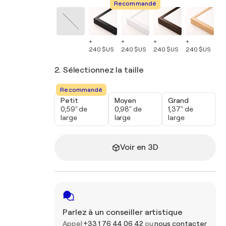
Recommandé
+
+
+
+
+
240 $US
240 $US
240 $US
240 $US
24
2. Sélectionnez la taille
Recommandé
Petit
Moyen
Grand
0,59" de
0,98" de
1,37" de
large
large
large
Voir en 3D
Parlez à un conseiller artistique
Appel
+33 1 76 44 06 42
ou
nous contacter