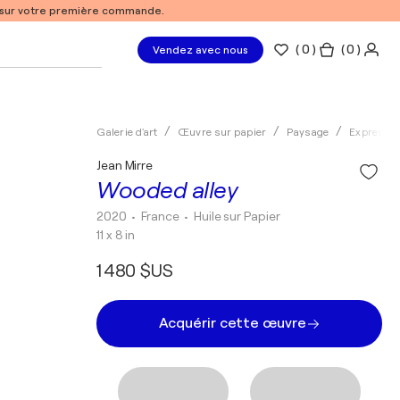
% sur votre première commande.
(
0
)
( 0 )
Vendez avec nous
Galerie d'art
Œuvre sur papier
Paysage
Expressi
Jean Mirre
Wooded alley
2020
• France
•
Huile sur Papier
11 x 8 in
1 480 $US
Acquérir cette œuvre